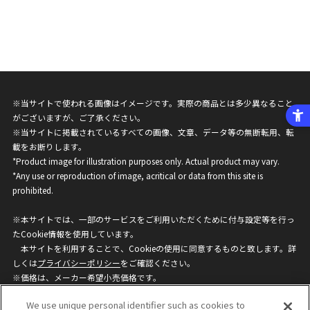
※当サイトで使われる画像はイメージです。実際の商品とは多少異なること
がございますが、ご了承ください。
※当サイトに掲載されているすべての画像、文章、データ等の無断転用、転
載をお断りします。
*Product image for illustration purposes only. Actual product may vary.
*Any use or reproduction of image, acritical or data from this site is
prohibited.
※本サイトでは、一部のサービスをご利用いただくために付与設定等を行っ
たCookie情報を使用しています。
本サイトを利用することで、Cookieの使用に同意するものと致します。詳
しくは
プライバシーポリシー
をご確認ください。
※価格は、メーカー希望小売価格です。
※商品名・発売日・価格などこのホームページの情報は変更になる場合がご
We use unique personal identifier such as cookies to
ざいますのでご了承ください。