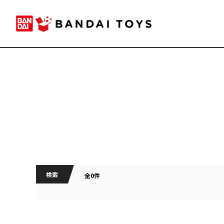
検索
全0件