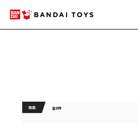
検索
全0件