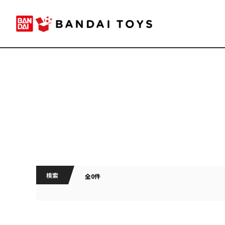
検索
全0件