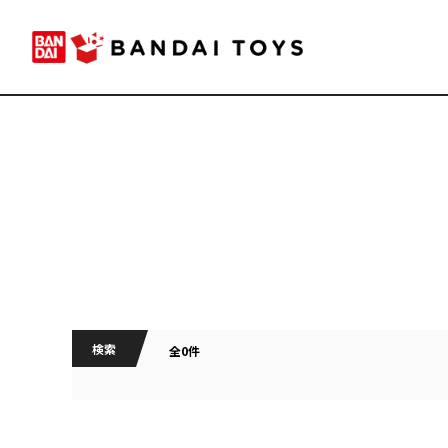
検索
全0件