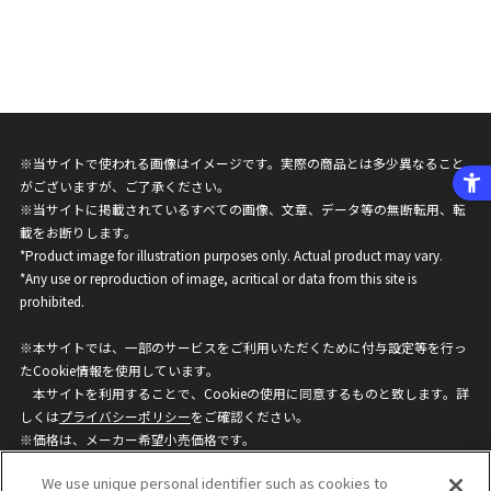
※当サイトで使われる画像はイメージです。実際の商品とは多少異なること
がございますが、ご了承ください。
※当サイトに掲載されているすべての画像、文章、データ等の無断転用、転
載をお断りします。
*Product image for illustration purposes only. Actual product may vary.
*Any use or reproduction of image, acritical or data from this site is
prohibited.
※本サイトでは、一部のサービスをご利用いただくために付与設定等を行っ
たCookie情報を使用しています。
本サイトを利用することで、Cookieの使用に同意するものと致します。詳
しくは
プライバシーポリシー
をご確認ください。
※価格は、メーカー希望小売価格です。
※商品名・発売日・価格などこのホームページの情報は変更になる場合がご
We use unique personal identifier such as cookies to
ざいますのでご了承ください。