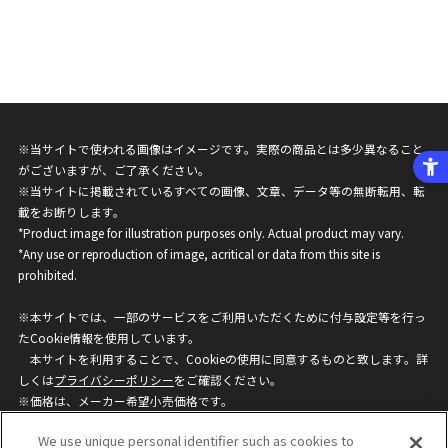
※当サイトで使われる画像はイメージです。実際の商品とは多少異なること
がございますが、ご了承ください。
※当サイトに掲載されているすべての画像、文章、データ等の無断転用、転
載をお断りします。
*Product image for illustration purposes only. Actual product may vary.
*Any use or reproduction of image, acritical or data from this site is
prohibited.
※本サイトでは、一部のサービスをご利用いただくために付与設定等を行っ
たCookie情報を使用しています。
本サイトを利用することで、Cookieの使用に同意するものと致します。詳
しくは
プライバシーポリシー
をご確認ください。
※価格は、メーカー希望小売価格です。
※商品名・発売日・価格などこのホームページの情報は変更になる場合がご
We use unique personal identifier such as cookies to
ざいますのでご了承ください。