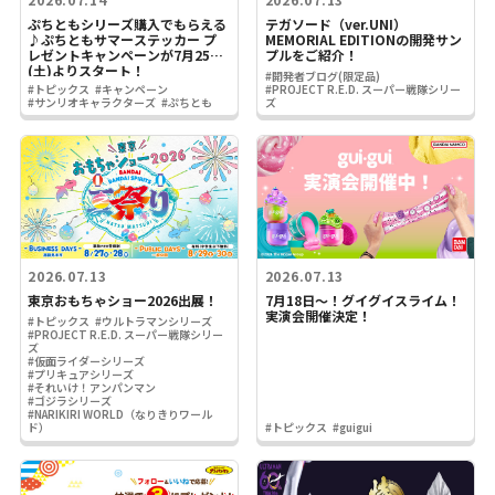
ぷちともシリーズ購入でもらえる
テガソード（ver.UNI）
♪ぷちともサマーステッカー プ
MEMORIAL EDITIONの開発サン
レゼントキャンペーンが7月25日
プルをご紹介！
(土)よりスタート！
#開発者ブログ(限定品)
#トピックス
#キャンペーン
#PROJECT R.E.D. スーパー戦隊シリー
#サンリオキャラクターズ
#ぷちとも
ズ
2026.07.13
2026.07.13
東京おもちゃショー2026出展！
7月18日～！グイグイスライム！
実演会開催決定！
#トピックス
#ウルトラマンシリーズ
#PROJECT R.E.D. スーパー戦隊シリー
ズ
#仮面ライダーシリーズ
#プリキュアシリーズ
#それいけ！アンパンマン
#ゴジラシリーズ
#NARIKIRI WORLD（なりきりワール
ド）
#トピックス
#guigui