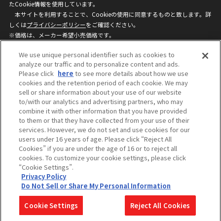
たCookie情報を使用しています。
本サイトを利用することで、Cookieの使用に同意するものと致します。詳
しくは
プライバシーポリシー
をご確認ください。
※価格は、メーカー希望小売価格です。
※商品名・発売日・価格などこのホームページの情報は変更になる場合がご
We use unique personal identifier such as cookies to
ざいますのでご了承ください。
analyze our traffic and to personalize content and ads.
Please click
here
to see more details about how we use
cookies and the retention period of each cookie. We may
privacypolicy
Do Not Sell or Share My
sell or share information about your use of our website
Personal Information
to/with our analytics and advertising partners, who may
ウェブサイトご利用条件
ソーシャルメディアポリシー
combine it with other information that you have provided
個人情報保護方針
お問い合わせ
to them or that they have collected from your use of their
services. However, we do not set and use cookies for our
users under 16 years of age. Please click “Reject All
Cookies” if you are under the age of 16 or to reject all
©BANDAI
cookies. To customize your cookie settings, please click
“Cookie Settings”.
Privacy Policy
Do Not Sell or Share My Personal Information
コピーライト一覧を表示する
Cookie Settings
Reject All Cookies