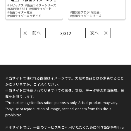
ド』関連アイテムが登場！
#トピックス
#仮面ライダーシリーズ
#SUPER BEST
#仮面ライダー剣
#仮面ライダー電王
#開発者ブログ(限定品)
#仮面ライダーエグゼイド
#仮面ライダーシリーズ
前へ
次へ
3/312
※当サイトで使われる画像はイメージです。実際の商品とは多少異なること
がございますが、ご了承ください。
※当サイトに掲載されているすべての画像、文章、データ等の無断転用、転
載をお断りします。
*Product image for illustration purposes only. Actual product may vary.
*Any use or reproduction of image, acritical or data from this site is
prohibited.
※本サイトでは、一部のサービスをご利用いただくために付与設定等を行っ