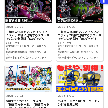
2026.07.06
2026.07.06
『超宇宙刑事ギャバン インフィ
『超宇宙刑事ギャバン インフィ
ニティ』本編に登場するデス・ギ
ニティ』本編に登場するデス・ギ
ャバンの新武装「DXギャバリオ
ャバンの新武装「DXギャバリオ
ンレーザー(ダークver.)」がプレ
ンクレーン(ダークver.)」がプレ
#トピックス
#トピックス
ミアムバンダイに登場！
ミアムバンダイに登場！
#PROJECT R.E.D. スーパー戦隊シリー
#PROJECT R.E.D. スーパー戦隊シリー
ズ
ズ
#NARIKIRI WORLD（なりきりワール
#NARIKIRI WORLD（なりきりワール
ド）
ド）
#超宇宙刑事ギャバン インフィニティ
#超宇宙刑事ギャバン インフィニティ
2026.07.03
2026.07.03
SUPER BESTシリーズより、
もはや、別物！RE:スーパーチェ
『仮面ライダー剣』『仮面ライダ
ンジを徹底比較
ー電王』『仮面ライダーエグゼイ