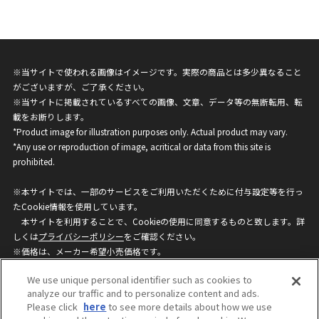
※当サイトで使われる画像はイメージです。実際の商品とは多少異なること
がございますが、ご了承ください。
※当サイトに掲載されているすべての画像、文章、データ等の無断転用、転
載をお断りします。
*Product image for illustration purposes only. Actual product may vary.
*Any use or reproduction of image, acritical or data from this site is
prohibited.
※本サイトでは、一部のサービスをご利用いただくために付与設定等を行っ
たCookie情報を使用しています。
本サイトを利用することで、Cookieの使用に同意するものと致します。詳
しくは
プライバシーポリシー
をご確認ください。
※価格は、メーカー希望小売価格です。
※商品名・発売日・価格などこのホームページの情報は変更になる場合がご
We use unique personal identifier such as cookies to
ざいますのでご了承ください。
analyze our traffic and to personalize content and ads.
Please click
here
to see more details about how we use