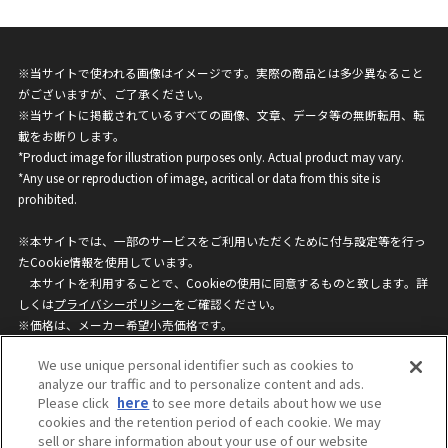
※当サイトで使われる画像はイメージです。実際の商品とは多少異なること
がございますが、ご了承ください。
※当サイトに掲載されているすべての画像、文章、データ等の無断転用、転
載をお断りします。
*Product image for illustration purposes only. Actual product may vary.
*Any use or reproduction of image, acritical or data from this site is
prohibited.
※本サイトでは、一部のサービスをご利用いただくために付与設定等を行っ
たCookie情報を使用しています。
本サイトを利用することで、Cookieの使用に同意するものと致します。詳
しくは
プライバシーポリシー
をご確認ください。
※価格は、メーカー希望小売価格です。
※商品名・発売日・価格などこのホームページの情報は変更になる場合がご
We use unique personal identifier such as cookies to
ざいますのでご了承ください。
analyze our traffic and to personalize content and ads.
Please click
here
to see more details about how we use
cookies and the retention period of each cookie. We may
privacypolicy
Do Not Sell or Share My
sell or share information about your use of our website
Personal Information