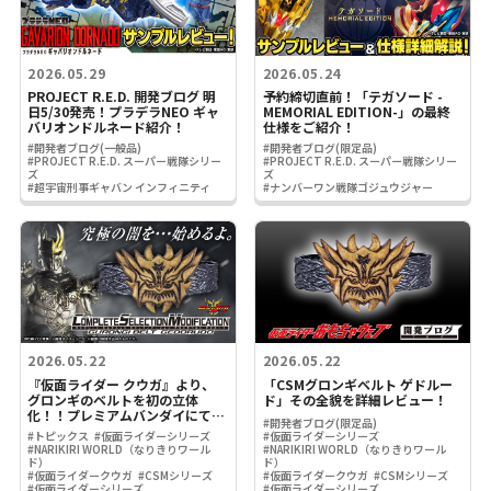
2026.05.29
2026.05.24
PROJECT R.E.D. 開発ブログ 明
予約締切直前！「テガソード -
日5/30発売！プラデラNEO ギャ
MEMORIAL EDITION-」の最終
バリオンドルネード紹介！
仕様をご紹介！
#開発者ブログ(一般品)
#開発者ブログ(限定品)
#PROJECT R.E.D. スーパー戦隊シリー
#PROJECT R.E.D. スーパー戦隊シリー
ズ
ズ
#超宇宙刑事ギャバン インフィニティ
#ナンバーワン戦隊ゴジュウジャー
2026.05.22
2026.05.22
『仮面ライダー クウガ』より、
「CSMグロンギベルト ゲドルー
グロンギのベルトを初の立体
ド」その全貌を詳細レビュー！
化！！プレミアムバンダイにて予
#開発者ブログ(限定品)
約受付開始！
#トピックス
#仮面ライダーシリーズ
#仮面ライダーシリーズ
#NARIKIRI WORLD（なりきりワール
#NARIKIRI WORLD（なりきりワール
ド）
ド）
#仮面ライダークウガ
#CSMシリーズ
#仮面ライダークウガ
#CSMシリーズ
#仮面ライダーシリーズ
#仮面ライダーシリーズ