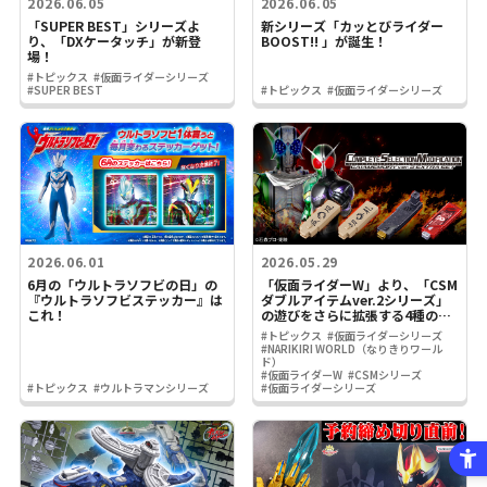
2026.06.05
2026.06.05
「SUPER BEST」シリーズよ
新シリーズ「カッとびライダー
り、「DXケータッチ」が新登
BOOST!! 」が誕生！
場！
#トピックス
#仮面ライダーシリーズ
#SUPER BEST
#トピックス
#仮面ライダーシリーズ
2026.06.01
2026.05.29
6月の「ウルトラソフビの日」の
「仮面ライダーW」より、「CSM
『ウルトラソフビステッカー』は
ダブルアイテムver.2シリーズ」
これ！
の遊びをさらに拡張する4種のメ
モリが登場!!
#トピックス
#仮面ライダーシリーズ
#NARIKIRI WORLD（なりきりワール
ド）
#仮面ライダーW
#CSMシリーズ
#トピックス
#ウルトラマンシリーズ
#仮面ライダーシリーズ