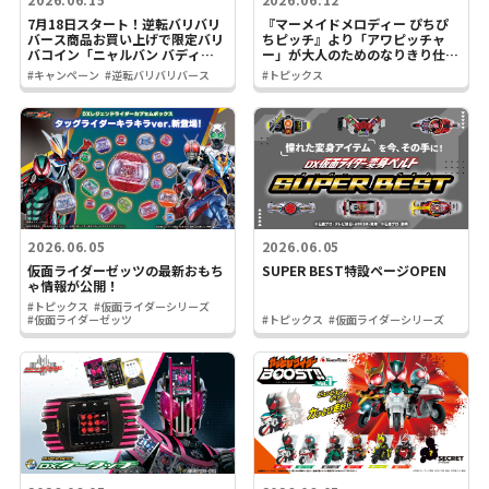
7月18日スタート！逆転バリバリ
『マーメイドメロディー ぴちぴ
バース商品お買い上げで限定バリ
ちピッチ』より「アワピッチャ
バコイン「ニャルバン バディぬ
ー」が大人のためのなりきり仕様
いver.」がもらえる！
でプレミアムバンダイに新登場！
#キャンペーン
#逆転バリバリバース
#トピックス
2026.06.05
2026.06.05
仮面ライダーゼッツの最新おもち
SUPER BEST特設ページOPEN
ゃ情報が公開！
#トピックス
#仮面ライダーシリーズ
#仮面ライダーゼッツ
#トピックス
#仮面ライダーシリーズ