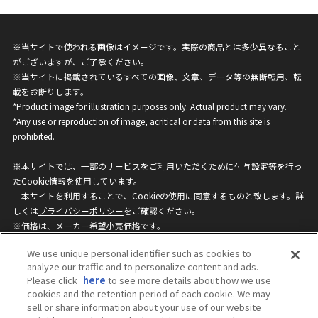
※当サイトで使われる画像はイメージです。実際の商品とは多少異なること
がございますが、ご了承ください。
※当サイトに掲載されているすべての画像、文章、データ等の無断転用、転
載をお断りします。
*Product image for illustration purposes only. Actual product may vary.
*Any use or reproduction of image, acritical or data from this site is
prohibited.
※本サイトでは、一部のサービスをご利用いただくために付与設定等を行っ
たCookie情報を使用しています。
本サイトを利用することで、Cookieの使用に同意するものと致します。詳
しくは
プライバシーポリシー
をご確認ください。
※価格は、メーカー希望小売価格です。
※商品名・発売日・価格などこのホームページの情報は変更になる場合がご
We use unique personal identifier such as cookies to
ざいますのでご了承ください。
analyze our traffic and to personalize content and ads.
Please click
here
to see more details about how we use
cookies and the retention period of each cookie. We may
privacypolicy
Do Not Sell or Share My
sell or share information about your use of our website
Personal Information