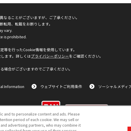
異なることがございますが、ご了承ください。
断転用、転載をお断りします。
ay vary.
e is prohibited.
等を行ったCookie情報を使用しています。
致します。詳しくは
プライバシーポリシー
をご確認ください。
なる場合がございますのでご了承ください。
al Information
ウェブサイトご利用条件
ソーシャルメディ
©BANDAI
fic and to personalize content and ads. Please
ention period of each cookie. We may sell or
s and advertising partners, who may combine it
ve collected from your use of their services.