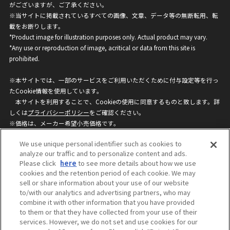
がございますが、ご了承ください。
※当サイトに掲載されているすべての画像、文章、データ等の無断転用、転
載をお断りします。
*Product image for illustration purposes only. Actual product may vary.
*Any use or reproduction of image, acritical or data from this site is
prohibited.
※本サイトでは、一部のサービスをご利用いただくために付与設定等を行っ
たCookie情報を使用しています。
本サイトを利用することで、Cookieの使用に同意するものと致します。詳
しくは
プライバシーポリシー
をご確認ください。
※価格は、メーカー希望小売価格です。
※商品名・発売日・価格などこのホームページの情報は変更になる場合がご
We use unique personal identifier such as cookies to
ざいますのでご了承ください。
analyze our traffic and to personalize content and ads.
Please click
here
to see more details about how we use
cookies and the retention period of each cookie. We may
privacypolicy
Do Not Sell or Share My
sell or share information about your use of our website
Personal Information
to/with our analytics and advertising partners, who may
ウェブサイトご利用条件
ソーシャルメディアポリシー
combine it with other information that you have provided
個人情報保護方針
お問い合わせ
to them or that they have collected from your use of their
services. However, we do not set and use cookies for our