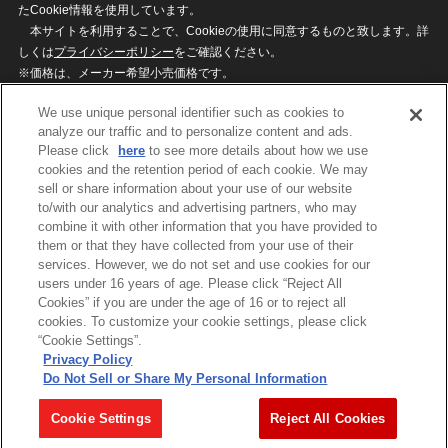
たCookie情報を使用しています。
本サイトを利用することで、Cookieの使用に同意するものと致します。詳
しくは
プライバシーポリシー
をご確認ください。
※価格は、メーカー希望小売価格です。
※商品名・発売日・価格などこのホームページの情報は変更になる場合がご
We use unique personal identifier such as cookies to
ざいますのでご了承ください。
analyze our traffic and to personalize content and ads.
Please click
here
to see more details about how we use
cookies and the retention period of each cookie. We may
privacypolicy
Do Not Sell or Share My
sell or share information about your use of our website
Personal Information
to/with our analytics and advertising partners, who may
ウェブサイトご利用条件
ソーシャルメディアポリシー
combine it with other information that you have provided to
個人情報保護方針
お問い合わせ
them or that they have collected from your use of their
services. However, we do not set and use cookies for our
users under 16 years of age. Please click “Reject All
Cookies” if you are under the age of 16 or to reject all
©BANDAI
cookies. To customize your cookie settings, please click
“Cookie Settings”.
Privacy Policy
Do Not Sell or Share My Personal Information
コピーライト一覧を表示する
Cookie Settings
Reject All Cookies