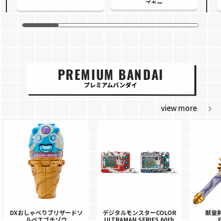
ズキー
PREMIUM BANDAI
プレミアムバンダイ
view more
DXおしゃべりブリザードソ
デジタルモンスターCOLOR
獣皇剣
ルベエゴチゾウ
ULTRAMAN SERIES 60th