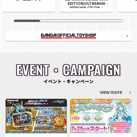
EDITION(ULTRAMAN
HENSHIN COLOR／
GRAFFITI ULTRAHEROES
COLOR)
EVENT・CAMPAIGN
イベント・キャンペーン
view more