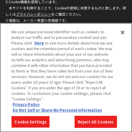
たCookie情報を使用しています。
本サイトを利用することで、Cookieの使用に同意するものと致します。詳
しくは
プライバシーポリシー
をご確認ください。
※価格は、メーカー希望小売価格です。
※商品名・発売日・価格などこのホームページの情報は変更になる場合がご
We use unique personal identifier such as cookies to
ざいますのでご了承ください。
analyze our traffic and to personalize content and ads.
Please click
here
to see more details about how we use
cookies and the retention period of each cookie. We may
privacypolicy
Do Not Sell or Share My
sell or share information about your use of our website
Personal Information
to/with our analytics and advertising partners, who may
ウェブサイトご利用条件
ソーシャルメディアポリシー
combine it with other information that you have provided
個人情報保護方針
お問い合わせ
to them or that they have collected from your use of their
services. However, we do not set and use cookies for our
users under 16 years of age. Please click “Reject All
Cookies” if you are under the age of 16 or to reject all
©BANDAI
cookies. To customize your cookie settings, please click
“Cookie Settings”.
Privacy Policy
Do Not Sell or Share My Personal Information
コピーライト一覧を表示する
Cookie Settings
Reject All Cookies