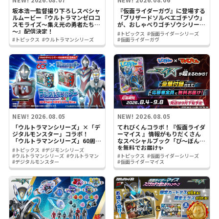
坂本浩一監督撮り下ろしスペシャ
『仮面ライダーガヴ』に登場する
ルムービー『ウルトラマンゼロコ
「ブリザードソルベエゴチゾウ」
スモライズ～集え光の勇者たち
が、おしゃべりゴチゾウシリーズ
～』配信決定！
に登場！
#トピックス
#仮面ライダーシリーズ
#トピックス
#ウルトラマンシリーズ
#仮面ライダーガヴ
NEW!
2026.08.05
NEW!
2026.08.05
「ウルトラマンシリーズ」×「デ
てれびくんコラボ！『仮面ライダ
ジタルモンスター」コラボ！
ーマイス 』情報がもりだくさん
「ウルトラマンシリーズ」60周年
なスペシャルブック「び～ぼん」
を記念した特別デザインの『デジ
を無料でお届け✨
#トピックス
#デジモンシリーズ
タルモンスターCOLOR』がプレ
#ウルトラマンシリーズ
#ウルトラマン
#トピックス
#仮面ライダーシリーズ
ミアムバンダイに登場！
#デジタルモンスター
#仮面ライダーマイス