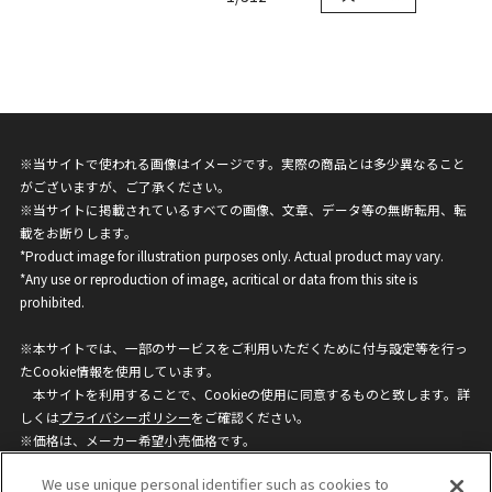
※当サイトで使われる画像はイメージです。実際の商品とは多少異なること
がございますが、ご了承ください。
※当サイトに掲載されているすべての画像、文章、データ等の無断転用、転
載をお断りします。
*Product image for illustration purposes only. Actual product may vary.
*Any use or reproduction of image, acritical or data from this site is
prohibited.
※本サイトでは、一部のサービスをご利用いただくために付与設定等を行っ
たCookie情報を使用しています。
本サイトを利用することで、Cookieの使用に同意するものと致します。詳
しくは
プライバシーポリシー
をご確認ください。
※価格は、メーカー希望小売価格です。
※商品名・発売日・価格などこのホームページの情報は変更になる場合がご
We use unique personal identifier such as cookies to
ざいますのでご了承ください。