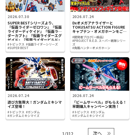
2026.07.30
2026.07.24
SUPER BESTシリーズより、
Dxオメガアナライザーと
『仮面ライダーゼロワン』『仮面
TOKUSATSU ACTION FIGURE
ライダーディケイド』『仮面ライ
キャプテン・オメガホーンをご紹
ダーカブト』『仮面ライダーエグ
介！
#開発者ブログ(一般品)
ゼイド』『仮面ライダービルド』
#PROJECT R.E.D. スーパー戦隊シリー
関連アイテムが登場！
#トピックス
#仮面ライダーシリーズ
ズ
#SUPER BEST
#角醒ハンターオメガホーン
2026.07.24
2026.07.24
遊び方無限大！ガンダムミキシマ
「ビームサーベル」がもらえる！
イズ登場！
早期購入キャンペーン実施！
#トピックス
#ガンダム
#トピックス
#ガンダム
#ガンダムミキシマイズ
#ガンダムミキシマイズ
次へ
1/312