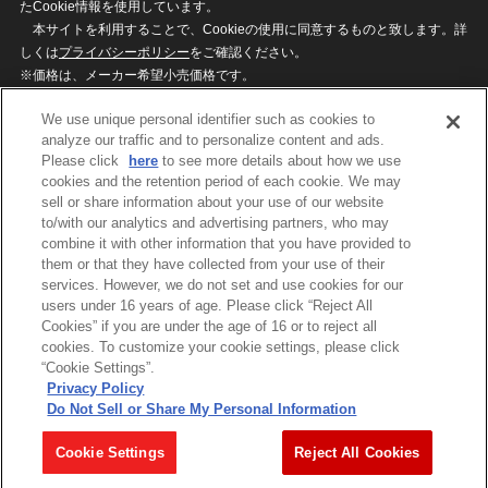
たCookie情報を使用しています。
本サイトを利用することで、Cookieの使用に同意するものと致します。詳
しくは
プライバシーポリシー
をご確認ください。
※価格は、メーカー希望小売価格です。
※商品名・発売日・価格などこのホームページの情報は変更になる場合がご
We use unique personal identifier such as cookies to
ざいますのでご了承ください。
analyze our traffic and to personalize content and ads.
Please click
here
to see more details about how we use
cookies and the retention period of each cookie. We may
privacypolicy
Do Not Sell or Share My
sell or share information about your use of our website
Personal Information
to/with our analytics and advertising partners, who may
ウェブサイトご利用条件
ソーシャルメディアポリシー
combine it with other information that you have provided to
個人情報保護方針
お問い合わせ
them or that they have collected from your use of their
services. However, we do not set and use cookies for our
users under 16 years of age. Please click “Reject All
Cookies” if you are under the age of 16 or to reject all
©BANDAI
cookies. To customize your cookie settings, please click
“Cookie Settings”.
Privacy Policy
Do Not Sell or Share My Personal Information
コピーライト一覧を表示する
Cookie Settings
Reject All Cookies