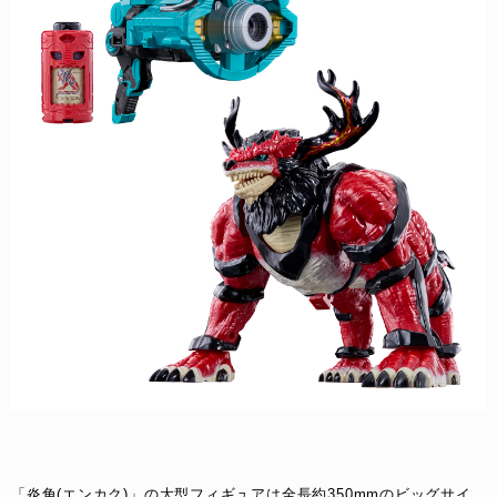
「炎角(エンカク)」の大型フィギュアは全長約350mmのビッグサイ