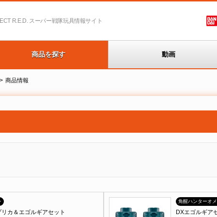
T R.E.D.
スーパー戦隊玩具情報サイト
商品を探す
動画
商品情報
ン
角醒ハンターオメ
プリカ＆エゴルギアセット
DXエゴルギアセ