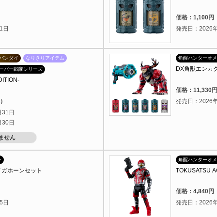
）
価格：1,100
1日
発売日：2026年
バンダイ
なりきりアイテム
角醒ハンターオメ
DX角獣エンカ
ーパー戦隊シリーズ
ITION-
価格：11,33
込）
発売日：2026年
月31日
月30日
ません
ン
角醒ハンターオメ
メガホーンセット
TOKUSATSU
）
価格：4,840
5日
発売日：2026年