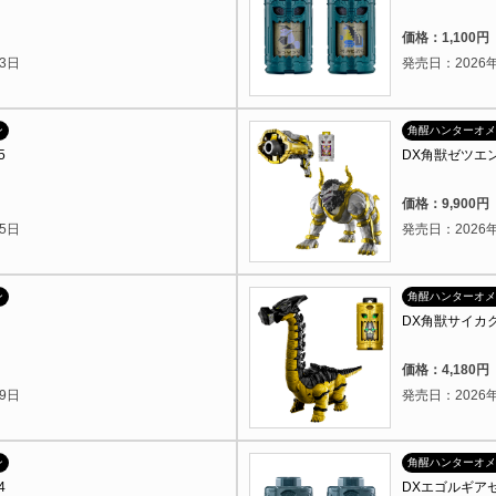
）
価格：1,100
3日
発売日：2026年
ン
角醒ハンターオメ
5
DX角獣ゼツエ
）
価格：9,900
5日
発売日：2026年
ン
角醒ハンターオメ
DX角獣サイカ
）
価格：4,180
9日
発売日：2026年
ン
角醒ハンターオメ
4
DXエゴルギアセ