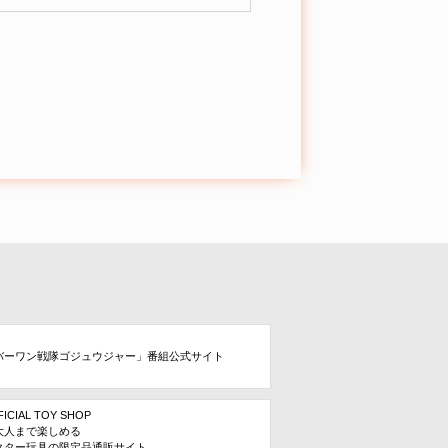
バーワン戦隊ゴジュウジャー」番組公式サイト
FICIAL TOY SHOP
大人まで楽しめる
クター玩具の限定品通販サイト