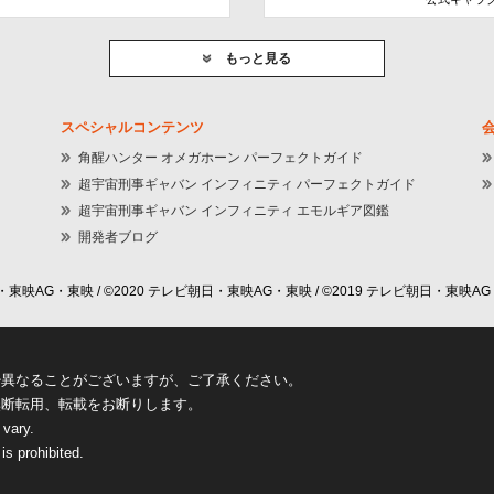
もっと見る
スペシャルコンテンツ
角醒ハンター オメガホーン パーフェクトガイド
超宇宙刑事ギャバン インフィニティ パーフェクトガイド
超宇宙刑事ギャバン インフィニティ エモルギア図鑑
開発者ブログ
東映AG・東映 / ©2020 テレビ朝日・東映AG・東映 / ©2019 テレビ朝日・東映AG
少異なることがございますが、ご了承ください。
無断転用、転載をお断りします。
 vary.
is prohibited.