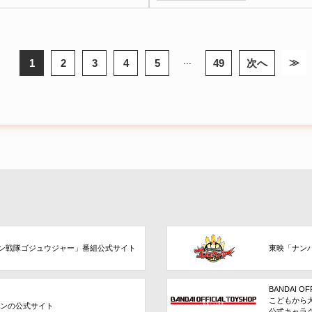
...
≫
1
2
3
4
5
49
次へ
ン戦隊ゴジュウジャー」番組公式サイト
東映「ナン
BANDAI OF
こどもから
ョンの公式サイト
公式キャラ