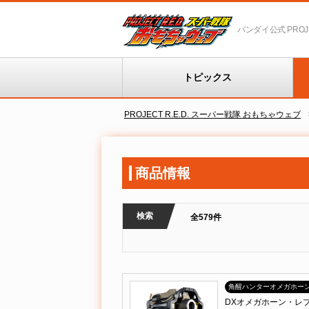
バンダイ公式 PROJEC
トピックス
PROJECT R.E.D. スーパー戦隊 おもちゃウェブ
商品情報
検索
全579件
角醒ハンターオメガホー
DXオメガホーン・レ