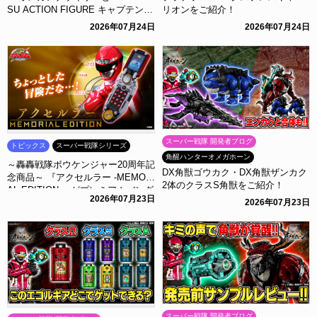
SU ACTION FIGURE キャプテン・
リオンをご紹介！
オメガホーンをご紹介！
2026年07月24日
2026年07月24日
スーパー戦隊 開発者ブログ
トピックス
スーパー戦隊シリーズ
角醒ハンターオメガホーン
～轟轟戦隊ボウケンジャー20周年記
DX角獣ゴウカク・DX角獣ザンカク
念商品～ 『アクセルラー -MEMORI
2体のクラスS角獣をご紹介！
AL EDITION-』がプレミアムバンダ
2026年07月23日
2026年07月23日
イに登場！
スーパー戦隊 開発者ブログ