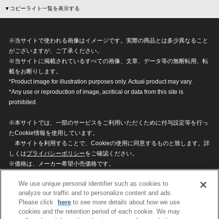
▼コピーライト一覧を表示する
※当サイトで使われる画像はイメージです。実際の商品とは多少異なること
がございますが、ご了承ください。
※当サイトに掲載されているすべての画像、文章、データ等の無断転用、転
載をお断りします。
*Product image for illustration purposes only. Actual product may vary.
*Any use or reproduction of image, acritical or data from this site is
prohibited.
※本サイトでは、一部のサービスをご利用いただくために付与設定等を行っ
たCookie情報を使用しています。
本サイトを利用することで、Cookieの使用に同意するものと致します。詳
しくは
プライバシーポリシー
をご確認ください。
※価格は、メーカー希望小売価格です。
※商品名・発売日・価格などこのホームページの情報は変更になる場合がご
We use unique personal identifier such as cookies to
ざいますのでご了承ください。
analyze our traffic and to personalize content and ads.
Please click
here
to see more details about how we use
cookies and the retention period of each cookie. We may
privacypolicy
Do Not Sell or Share My