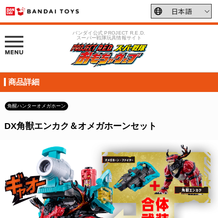
バンダイ公式 PROJECT R.E.D.
スーパー戦隊玩具情報サイト
商品詳細
角醒ハンターオメガホーン
DX角獣エンカク＆オメガホーンセット