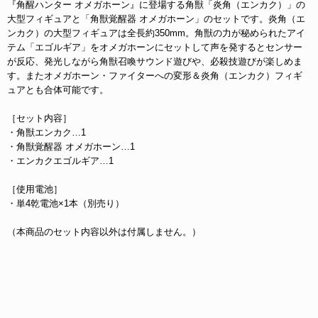
『角醒ハンター オメガホーン』に登場する角獣「炎角（エンカク）」の
大型フィギュアと「角獣覚醒器 オメガホーン」のセットです。炎角（エ
ンカク）の大型フィギュアは全長約350mm。角獣の力が秘められたアイ
テム「エゴルギア」をオメガホーンにセットして声を発するとセンサー
が反応、発光しながら角獣召喚サウンド遊びや、必殺技遊びが楽しめま
す。またオメガホーン・ファイターへの変形＆炎角（エンカク）フィギ
ュアとも合体可能です。
［セット内容］
・角獣エンカク…1
・角獣覚醒器 オメガホーン…1
・エンカクエゴルギア…1
［使用電池］
・単4乾電池×1本（別売り）
（本商品のセット内容以外は付属しません。）