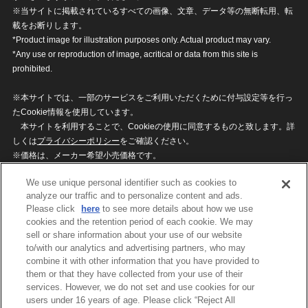
※当サイトに掲載されているすべての画像、文章、データ等の無断転用、転
載をお断りします。
*Product image for illustration purposes only. Actual product may vary.
*Any use or reproduction of image, acritical or data from this site is
prohibited.
※本サイトでは、一部のサービスをご利用いただくために付与設定等を行っ
たCookie情報を使用しています。
本サイトを利用することで、Cookieの使用に同意するものと致します。詳
しくは
プライバシーポリシー
をご確認ください。
※価格は、メーカー希望小売価格です。
※商品名・発売日・価格などこのホームページの情報は変更になる場合がご
We use unique personal identifier such as cookies to
ざいますのでご了承ください。
analyze our traffic and to personalize content and ads.
Please click
here
to see more details about how we use
cookies and the retention period of each cookie. We may
privacypolicy
Do Not Sell or Share My
sell or share information about your use of our website
Personal Information
to/with our analytics and advertising partners, who may
ウェブサイトご利用条件
ソーシャルメディアポリシー
combine it with other information that you have provided to
個人情報保護方針
お問い合わせ
them or that they have collected from your use of their
services. However, we do not set and use cookies for our
users under 16 years of age. Please click “Reject All