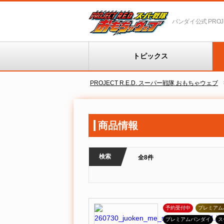
バンダイ公式 PROJEC
トピックス
PROJECT R.E.D. スーパー戦隊 おもちゃウェブ
商品情報
検索
全8件
予約受付中
プレミアム
プレミアムバンダイ
ス