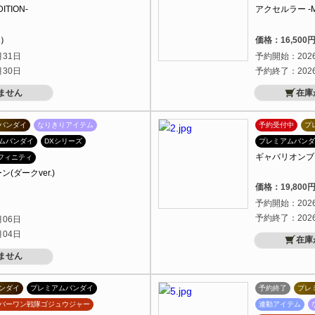
ITION-
アクセルラー -ME
込）
価格：16,50
月31日
予約開始：202
月30日
予約終了：202
ません
在庫
バンダイ
なりきりアイテム
予約受付中
プ
ムバンダイ
DXシリーズ
プレミアムバンダ
ギャバリオンブレー
フィニティ
(ダークver.)
価格：19,80
）
予約開始：202
予約終了：202
月06日
月04日
在庫
ません
ンダイ
プレミアムバンダイ
予約終了
プレ
バーワン戦隊ゴジュウジャー
連動アイテム