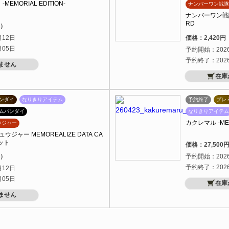
MEMORIAL EDITION-
ナンバーワン戦隊
ナンバーワン戦隊ゴ
RD
込）
月12日
価格：2,420
月05日
予約開始：202
予約終了：202
ません
在庫
ンダイ
なりきりアイテム
予約終了
プレ
ムバンダイ
なりきりアイテム
カクレマル -MEM
ウジャー
ャー MEMOREALIZE DATA CA
ット
価格：27,50
込）
予約開始：202
予約終了：202
月12日
月05日
在庫
ません