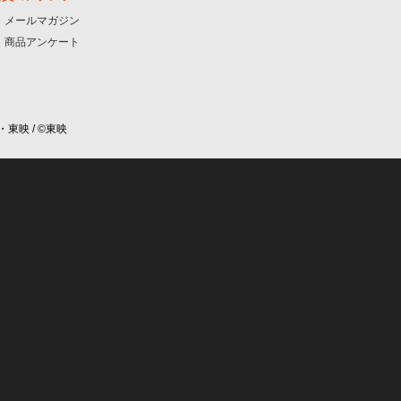
メールマガジン
商品アンケート
・東映 / ©東映