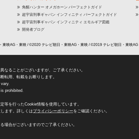
角醒ハンター オメガホーン パーフェクトガイド
超宇宙刑事ギャバン インフィニティ パーフェクトガイド
超宇宙刑事ギャバン インフィニティ エモルギア図鑑
開発者ブログ
東映AG・東映 / ©2020 テレビ朝日・東映AG・東映 / ©2019 テレビ朝日・東映AG
少異なることがございますが、ご了承ください。
無断転用、転載をお断りします。
 vary.
is prohibited.
等を行ったCookie情報を使用しています。
致します。詳しくは
プライバシーポリシー
をご確認ください。
なる場合がございますのでご了承ください。