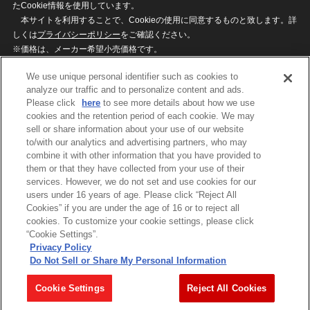
たCookie情報を使用しています。
本サイトを利用することで、Cookieの使用に同意するものと致します。詳
しくは
プライバシーポリシー
をご確認ください。
※価格は、メーカー希望小売価格です。
※商品名・発売日・価格などこのホームページの情報は変更になる場合がご
We use unique personal identifier such as cookies to
ざいますのでご了承ください。
analyze our traffic and to personalize content and ads.
Please click
here
to see more details about how we use
cookies and the retention period of each cookie. We may
privacypolicy
Do Not Sell or Share My
sell or share information about your use of our website
Personal Information
to/with our analytics and advertising partners, who may
ウェブサイトご利用条件
ソーシャルメディアポリシー
combine it with other information that you have provided to
個人情報保護方針
お問い合わせ
them or that they have collected from your use of their
services. However, we do not set and use cookies for our
users under 16 years of age. Please click “Reject All
Cookies” if you are under the age of 16 or to reject all
©BANDAI
cookies. To customize your cookie settings, please click
“Cookie Settings”.
Privacy Policy
Do Not Sell or Share My Personal Information
コピーライト一覧を表示する
Cookie Settings
Reject All Cookies