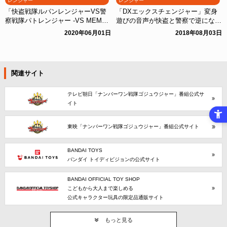
レンジャー
レンジャー
「快盗戦隊ルパンレンジャーVS警
「DXエックスチェンジャー」変身
察戦隊パトレンジャー -VS MEMO
遊びの音声が快盗と警察で逆になっ
RIAL SET-」を購入された方へ
てしまう場合について
2020年06月01日
2018年08月03日
関連サイト
テレビ朝日「ナンバーワン戦隊ゴジュウジャー」番組公式サ
イト
東映「ナンバーワン戦隊ゴジュウジャー」番組公式サイト
BANDAI TOYS
バンダイ トイディビジョンの公式サイト
BANDAI OFFICIAL TOY SHOP
こどもから大人まで楽しめる
公式キャラクター玩具の限定品通販サイト
もっと見る