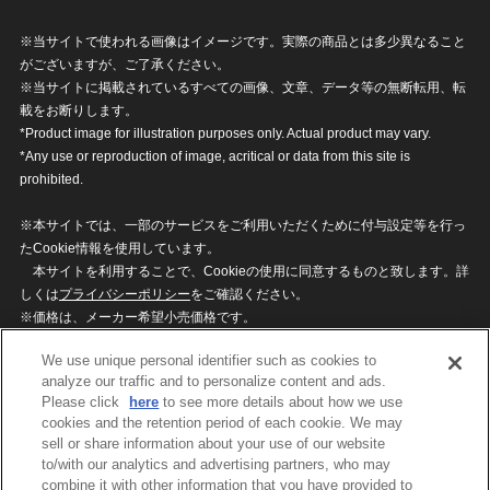
※当サイトで使われる画像はイメージです。実際の商品とは多少異なること
がございますが、ご了承ください。
※当サイトに掲載されているすべての画像、文章、データ等の無断転用、転
載をお断りします。
*Product image for illustration purposes only. Actual product may vary.
*Any use or reproduction of image, acritical or data from this site is
prohibited.
※本サイトでは、一部のサービスをご利用いただくために付与設定等を行っ
たCookie情報を使用しています。
本サイトを利用することで、Cookieの使用に同意するものと致します。詳
しくは
プライバシーポリシー
をご確認ください。
※価格は、メーカー希望小売価格です。
※商品名・発売日・価格などこのホームページの情報は変更になる場合がご
We use unique personal identifier such as cookies to
ざいますのでご了承ください。
analyze our traffic and to personalize content and ads.
Please click
here
to see more details about how we use
cookies and the retention period of each cookie. We may
privacypolicy
Do Not Sell or Share My
sell or share information about your use of our website
Personal Information
to/with our analytics and advertising partners, who may
ウェブサイトご利用条件
ソーシャルメディアポリシー
combine it with other information that you have provided to