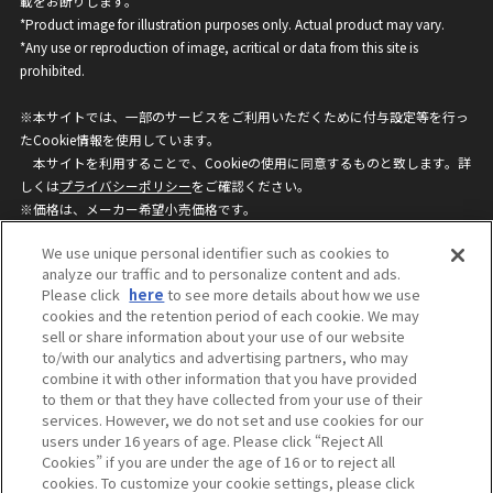
載をお断りします。
*Product image for illustration purposes only. Actual product may vary.
*Any use or reproduction of image, acritical or data from this site is
prohibited.
※本サイトでは、一部のサービスをご利用いただくために付与設定等を行っ
たCookie情報を使用しています。
本サイトを利用することで、Cookieの使用に同意するものと致します。詳
しくは
プライバシーポリシー
をご確認ください。
※価格は、メーカー希望小売価格です。
※商品名・発売日・価格などこのホームページの情報は変更になる場合がご
We use unique personal identifier such as cookies to
ざいますのでご了承ください。
analyze our traffic and to personalize content and ads.
Please click
here
to see more details about how we use
cookies and the retention period of each cookie. We may
privacypolicy
Do Not Sell or Share My
sell or share information about your use of our website
Personal Information
to/with our analytics and advertising partners, who may
ウェブサイトご利用条件
ソーシャルメディアポリシー
combine it with other information that you have provided
個人情報保護方針
お問い合わせ
to them or that they have collected from your use of their
services. However, we do not set and use cookies for our
users under 16 years of age. Please click “Reject All
Cookies” if you are under the age of 16 or to reject all
©BANDAI
cookies. To customize your cookie settings, please click