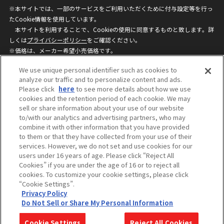
※本サイトでは、一部のサービスをご利用いただくために付与設定等を行っ
たCookie情報を使用しています。
本サイトを利用することで、Cookieの使用に同意するものと致します。詳
しくは
プライバシーポリシー
をご確認ください。
※価格は、メーカー希望小売価格です。
※商品名・発売日・価格などこのホームページの情報は変更になる場合がご
We use unique personal identifier such as cookies to
ざいますのでご了承ください。
analyze our traffic and to personalize content and ads.
Please click
here
to see more details about how we use
cookies and the retention period of each cookie. We may
privacypolicy
Do Not Sell or Share My
sell or share information about your use of our website
Personal Information
to/with our analytics and advertising partners, who may
ウェブサイトご利用条件
ソーシャルメディアポリシー
combine it with other information that you have provided
個人情報保護方針
お問い合わせ
to them or that they have collected from your use of their
services. However, we do not set and use cookies for our
users under 16 years of age. Please click “Reject All
Cookies” if you are under the age of 16 or to reject all
©BANDAI
cookies. To customize your cookie settings, please click
“Cookie Settings”.
Privacy Policy
Do Not Sell or Share My Personal Information
コピーライト一覧を表示する
Cookie Settings
Reject All Cookies