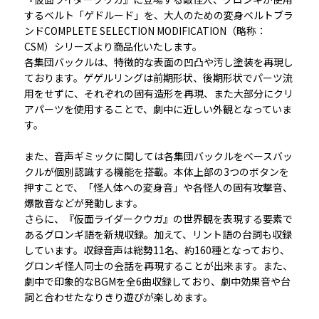
するベルト「ゲドルード」を、大人のための変身ベルトブラ
ンドCOMPLETE SELECTION MODIFICATION（略称：
CSM）シリーズより商品化いたします。
各集団バックルは、特徴的な表面の凹凸や汚し塗装を再現し
ております。ゲゲルリングは前期形状、後期形状でパーツ流
用をせずに、それぞれの固有造形を再現、また大部分にクリ
アパーツを使用することで、劇中に近しい外観となっていま
す。
また、音声ギミックに関しては各集団バックルをベースバッ
クルが個別認識する機能を搭載。本体上部の3つのボタンを
押すことで、「怪人体への変身音」や各怪人の固有攻撃音、
爆散音などが発動します。
さらに、『仮面ライダークウガ』の世界観を表現する要素で
あるグロンギ語を新規収録。加えて、リント語の台詞も収録
しています。収録音声は総勢11名、約160種となっており、
グロンギ怪人同士の会話を再現することが出来ます。また、
劇中で印象的なBGMを全6曲収録しており、劇中効果音や台
詞と合わせたなりきり遊びが楽しめます。