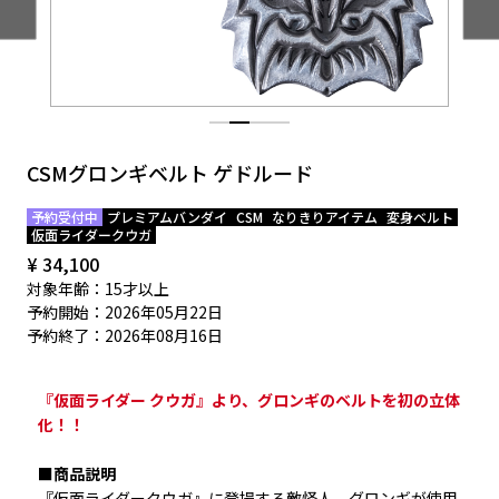
EVENT
CSMグロンギベルト ゲドルード
予約受付中
プレミアムバンダイ
CSM
なりきりアイテム
変身ベルト
仮面ライダークウガ
¥ 34,100
対象年齢：15才以上
予約開始：2026年05月22日
予約終了：2026年08月16日
『仮面ライダー クウガ』より、グロンギのベルトを初の立体
化！！
■商品説明
『仮面ライダークウガ』に登場する敵怪人、グロンギが使用