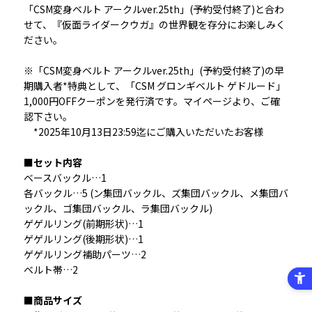
「CSM変身ベルト アークルver.25th」(予約受付終了)と合わ
せて、『仮面ライダークウガ』の世界観を存分にお楽しみく
ださい。
※「CSM変身ベルト アークルver.25th」(予約受付終了)の早
期購入者*特典として、「CSM グロンギベルト ゲドルード」
1,000円OFFクーポンを発行済です。マイページより、ご確
認下さい。
　*2025年10月13日23:59迄にご購入いただいたお客様
■セット内容
ベースバックル…1
各バックル…5 (ン集団バックル、ズ集団バックル、メ集団バ
ックル、ゴ集団バックル、ラ集団バックル)
ゲゲルリング(前期形状)…1
ゲゲルリング(後期形状)…1
ゲゲルリング補助パーツ…2
ベルト帯…2
■商品サイズ