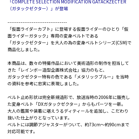
「COMPLETE SELECTION MODIFICATION GATACKZECTER
（ガタックゼクター）」が登場
--------------------------------
「仮面ライダーカブト」に登場する仮面ライダーのひとり「仮
面ライダーガタック」専用の変身ベルトである
「ガタックゼクター」を大人の為の変身ベルトシリーズ(CSM)で
商品化しました。
本商品は、数々の特撮作品において美術造形の制作を担当して
きた「レインボー造型企画株式会社」協力のもと、
ガタックゼクター特有の色である「メタリックブルー」を当時
の資料を参考に忠実に表現しました。
ベルト止め形状は完全新規造形で、放送当時の2006年に販売し
た変身ベルト「DXガタックゼクター」からもパーツを一新。
大人の鑑賞や装着に堪えうるディティールを追加し、こだわり
抜いた仕上がりとなっています。
ベルトには調節アジャスターがついて、約73cm～約90cmまで
対応可能です。