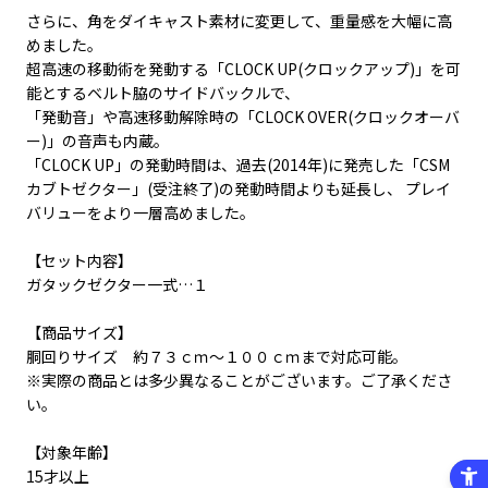
さらに、角をダイキャスト素材に変更して、重量感を大幅に高
めました。
超高速の移動術を発動する「CLOCK UP(クロックアップ)」を可
能とするベルト脇のサイドバックルで、
「発動音」や高速移動解除時の「CLOCK OVER(クロックオーバ
ー)」の音声も内蔵。
「CLOCK UP」の発動時間は、過去(2014年)に発売した「CSM
カブトゼクター」(受注終了)の発動時間よりも延長し、 プレイ
バリューをより一層高めました。
【セット内容】
ガタックゼクター一式…１
【商品サイズ】
胴回りサイズ 約７３ｃｍ～１００ｃｍまで対応可能。
※実際の商品とは多少異なることがございます。ご了承くださ
い。
【対象年齢】
15才以上