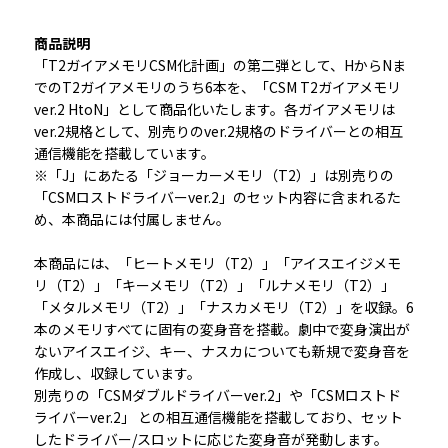
商品説明
「T2ガイアメモリCSM化計画」の第二弾として、HからNま
でのT2ガイアメモリのうち6本を、「CSM T2ガイアメモリ
ver.2 HtoN」として商品化いたします。各ガイアメモリは
ver.2規格として、別売りのver.2規格のドライバーとの相互
通信機能を搭載しています。
※「J」にあたる「ジョーカーメモリ（T2）」は別売りの
「CSMロストドライバーver.2」のセット内容に含まれるた
め、本商品には付属しません。
本商品には、「ヒートメモリ（T2）」「アイスエイジメモ
リ（T2）」「キーメモリ（T2）」「ルナメモリ（T2）」
「メタルメモリ（T2）」「ナスカメモリ（T2）」を収録。6
本のメモリすべてに固有の変身音を搭載。劇中で変身演出が
ないアイスエイジ、キー、ナスカについても新規で変身音を
作成し、収録しています。
別売りの「CSMダブルドライバーver.2」や「CSMロストド
ライバーver.2」 との相互通信機能を搭載しており、セット
したドライバー/スロットに応じた変身音が発動します。