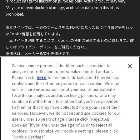
*Product image for illustration purposes only. Actual product may vary.
*Any use or reproduction of image, acritical or data from this site is
prohibited.
※本サイトでは、一部のサービスをご利用いただくために付与設定等を行っ
たCookie情報を使用しています。
本サイトを利用することで、Cookieの使用に同意するものと致します。詳
しくは
プライバシーポリシー
をご確認ください。
※価格は、メーカー希望小売価格です。
※商品名・発売日・価格などこのホームページの情報は変更になる場合がご
We use unique personal identifier such as cookies to
ざいますのでご了承ください。
analyze our traffic and to personalize content and ads.
Please click
here
to see more details about how we use
cookies and the retention period of each cookie. We may
privacypolicy
Do Not Sell or Share My
sell or share information about your use of our website
Personal Information
to/with our analytics and advertising partners, who may
ウェブサイトご利用条件
ソーシャルメディアポリシー
combine it with other information that you have provided
個人情報保護方針
お問い合わせ
to them or that they have collected from your use of their
services. However, we do not set and use cookies for our
users under 16 years of age. Please click “Reject All
Cookies” if you are under the age of 16 or to reject all
©BANDAI
cookies. To customize your cookie settings, please click
“Cookie Settings”.