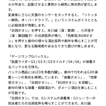
６か所あり、起動させると黄色から緑色に発光色が変化しま
す。
変身後にさらに天面のセンサーをタッチすると、「リミッタ
ー解除。オーバードライブ。」というシステムボイスととも
に必殺技音が発動します。
「台詞ボタン」を押すと、氷川誠（演：要潤）、小沢澄子
（演：藤田瞳子）の台詞音声が鳴り、「効果音/BGMボタ
ン」を押すと劇中の様々な演出音声や劇伴を鳴らすことが可
能となり、更なる臨場感のあるなりきり遊びが楽しめます。
「ゲージランプGバックル」
「仮面ライダーG3 / G3-X / G3マイルド / G4 / G6」が装着す
るバックルを立体化。
バックル商品にはLEDを多数内臓し、劇中で行われるG3の装
着シーンの発光を再現しています。「装着ボタン」、「効果
音ボタン」、「台詞ボタン」、「BGMボタン」を搭載し、
劇中の様々な装着・戦闘演出や、ダメージ演出を楽しむこと
が可能です。
「台詞ボタン」では、Gシステムの装着者・Gトレーラーの
担当者たちの台詞音声を鳴らすことができます。氷川誠