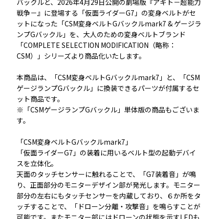
バックルと、2026年4月29日公開の劇場版『アギト－超能力
戦争－』に登場する「仮面ライダーG7」の変身ベルトがセ
ットになった「CSM変身ベルトGバックルmark7 & ゲージラ
ンプGバックル」を、大人のための変身ベルトブランド
「COMPLETE SELECTION MODIFICATION（略称：
CSM）」シリーズより商品化いたします。
本商品は、「CSM変身ベルトGバックルmark7」と、「CSM
ゲージランプGバックル」に換装できるパーツが付属するセ
ット商品です。
※「CSMゲージランプGバックル」単体版の商品もございま
す。
「CSM変身ベルトGバックルmark7」
「仮面ライダーG7」の装着に用いるベルト型の起動デバイ
スを立体化。
天面のタッチセンサーに触れることで、「G7装着音」が鳴
り、正面部分のモニターデザイン部が発光します。モニター
部分の左右にもタッチセンサーを内蔵しており、６か所をタ
ッチすることで、「ドローン分離・攻撃音」を鳴らすことが
可能です。またモニター部にはドローンの状態を示すLEDも