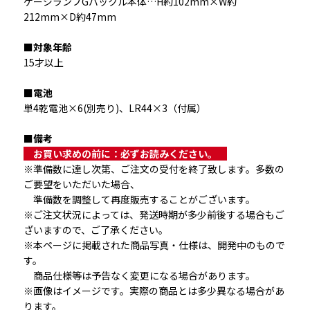
ゲージランプGバックル本体…H約102mm×W約
212mm×D約47mm
■対象年齢
15才以上
■電池
単4乾電池×6(別売り)、LR44×3（付属）
■備考
　お買い求めの前に：必ずお読みください。　
※準備数に達し次第、ご注文の受付を終了致します。多数の
ご要望をいただいた場合、
　準備数を調整して再度販売することがございます。
※ご注文状況によっては、発送時期が多少前後する場合もご
ざいますので、ご了承ください。
※本ページに掲載された商品写真・仕様は、開発中のもので
す。
　商品仕様等は予告なく変更になる場合があります。
※画像はイメージです。実際の商品とは多少異なる場合があ
ります。