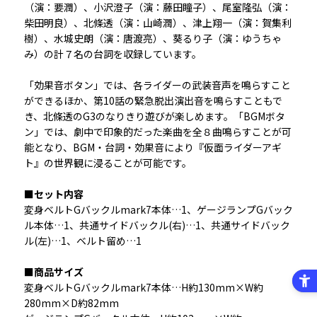
（演：要潤）、小沢澄子（演：藤田瞳子）、尾室隆弘（演：
柴田明良）、北條透（演：山崎潤）、津上翔一（演：賀集利
樹）、水城史朗（演：唐渡亮）、葵るり子（演：ゆうちゃ
み）の計７名の台詞を収録しています。
「効果音ボタン」では、各ライダーの武装音声を鳴らすこと
ができるほか、第10話の緊急脱出演出音を鳴らすこともで
き、北條透のG3のなりきり遊びが楽しめます。「BGMボタ
ン」では、劇中で印象的だった楽曲を全８曲鳴らすことが可
能となり、BGM・台詞・効果音により『仮面ライダーアギ
ト』の世界観に浸ることが可能です。
■セット内容
変身ベルトGバックルmark7本体…1、ゲージランプGバック
ル本体…1、共通サイドバックル(右)…1、共通サイドバック
ル(左)…1、ベルト留め…1
■商品サイズ
変身ベルトGバックルmark7本体…H約130mm×W約
280mm×D約82mm