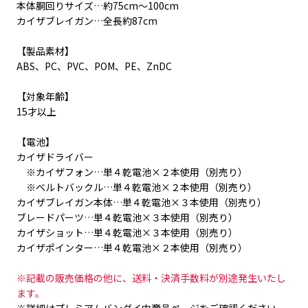
本体胴回りサイズ…約75cm～100cm
カイザブレイガン…全長約87cm
【製品素材】
ABS、PC、PVC、POM、PE、ZnDC
【対象年齢】
15才以上
【電池】
カイザドライバー
※カイザフォン…単４乾電池×２本使用（別売り）
※ベルトバックル…単４乾電池×２本使用（別売り）
カイザブレイガン本体…単４乾電池×３本使用（別売り）
ブレードパーツ…単４乾電池×３本使用（別売り）
カイザショット…単４乾電池×３本使用（別売り）
カイザポインター…単４乾電池×２本使用（別売り）
※記載の販売価格の他に、送料・決済手数料が別途発生いたし
ます。
※詳細はプレミアムバンダイ内商品ページをご確認ください。