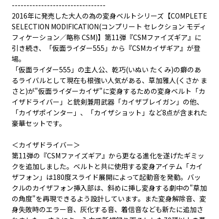
--------------------------------
2016年に発売した大人の為の変身ベルトシリーズ【COMPLETE
SELECTION MODIFICATION(コンプリート セレクション モディ
フィケーション／略称 CSM)】第11弾『CSMファイズギア』に
引き続き、「仮面ライダー555」から『CSMカイザギア』が登
場。
「仮面ライダー555」の主人公、乾巧(いぬい たくみ)の癖のあ
るライバルとして現在も根強い人気がある、草加雅人(くさか ま
さと)が"仮面ライダーカイザ"に変身するための変身ベルト「カ
イザドライバー」と銃剣兼用武器「カイザブレイガン」の他、
「カイザポインター」、「カイザショット」など8点が含まれた
豪華セットです。
＜カイザドライバー＞
第11弾の『CSMファイズギア』から更なる進化を遂げたギミッ
クを追加しました。ベルトと共に使用する変身アイテム「カイ
ザフォン」は180度スライド展開によって起動音を発動。バッ
クルのカイザフォン挿入部は、斜めに挿し変身する劇中の"草加
の角度"を再現できるよう設計しています。また変身解除音、変
身失敗時のエラー音、灰化する音、着信音なども新たに追加さ