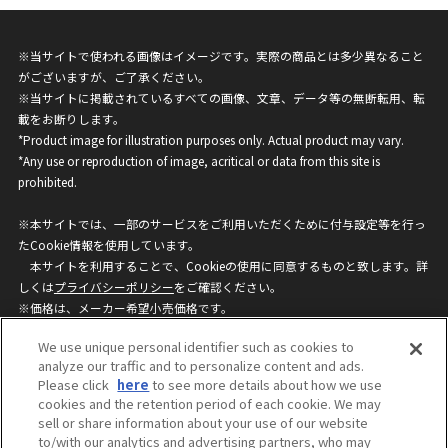
※当サイトで使われる画像はイメージです。実際の商品とは多少異なること
がございますが、ご了承ください。
※当サイトに掲載されているすべての画像、文章、データ等の無断転用、転
載をお断りします。
*Product image for illustration purposes only. Actual product may vary.
*Any use or reproduction of image, acritical or data from this site is
prohibited.
※本サイトでは、一部のサービスをご利用いただくために付与設定等を行っ
たCookie情報を使用しています。
本サイトを利用することで、Cookieの使用に同意するものと致します。詳
しくは
プライバシーポリシー
をご確認ください。
※価格は、メーカー希望小売価格です。
※商品名・発売日・価格などこのホームページの情報は変更になる場合がご
We use unique personal identifier such as cookies to
ざいますのでご了承ください。
analyze our traffic and to personalize content and ads.
Please click
here
to see more details about how we use
cookies and the retention period of each cookie. We may
privacypolicy
Do Not Sell or Share My
sell or share information about your use of our website
Personal Information
to/with our analytics and advertising partners, who may
ウェブサイトご利用条件
ソーシャルメディアポリシー