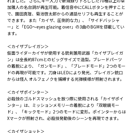
れました。 さらにキー入力で新規録り下ろしした70種以上の草
加雅人の名台詞が再生可能。着信音中にCALLボタンを押すこと
で、園田真理、菊池啓太郎からの通話セリフも再生することが
できます。 また「カイザ、圧倒的な力」、「サイドバッシャ
ー」と「EGO～eyes glazing over」の3曲のBGMを搭載してい
ます。
＜カイザブレイガン＞
仮面ライダーカイザが使用する銃剣兼用武器「カイザブレイガ
ン」は全長約87cmとのビッグサイズで造型。ブレードパーツ
の着脱により、「ガンモード」、「ブレードモード」2つのモー
ドの再現が可能です。刀身はLEDにより発光、ブレイガン銃口
からは怪人 オルフェノクを捕縛する光弾模様が照射されます。
＜カイザポインター＞
必殺技のゴルドスマッシュを放つ際に使用される「カイザポイ
ンター」は、ミッションメモリーの着脱により「双眼鏡モー
ド」、「キックモード」2つのモードに変形。ポインターからは
Xマークが照射され、必殺技発動後のシーンを再現できます。
＜カイザショット＞