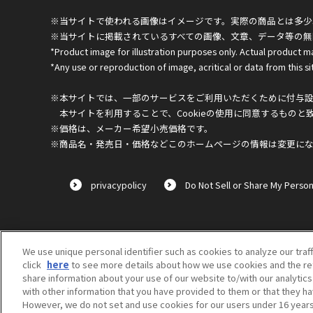
※当サイトで使われる画像はイメージです。実際の商品とは多少
※当サイトに掲載されているすべての画像、文章、データ等の無
*Product image for illustration purposes only. Actual product m
*Any use or reproduction of image, acritical or data from this sit
※本サイトでは、一部のサービスをご利用いただくために付与設定
本サイトを利用することで、Cookieの使用に同意するものと
※価格は、メーカー希望小売価格です。
※商品名・発売日・価格などこのホームページの情報は変更に
privacypolicy
Do Not Sell or Share My Person
We use unique personal identifier such as cookies to analyze our traf
click
here
to see more details about how we use cookies and the ret
share information about your use of our website to/with our analytic
with other information that you have provided to them or that they ha
However, we do not set and use cookies for our users under 16 years o