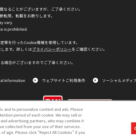
異なることがございますが、ご了承ください。
断転用、転載をお断りします。
ay vary.
e is prohibited.
等を行ったCookie情報を使用しています。
致します。詳しくは
プライバシーポリシー
をご確認ください。
なる場合がございますのでご了承ください。
al Information
ウェブサイトご利用条件
ソーシャルメディ
©BANDAI
fic and to personalize content and ads. Please
ention period of each cookie. We may sell or
s and advertising partners, who may combine it
ve collected from your use of their services.
f age. Please click “Reject All Cookies” if you
コピーライト一覧を表示する