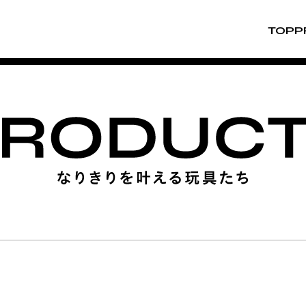
TOP
P