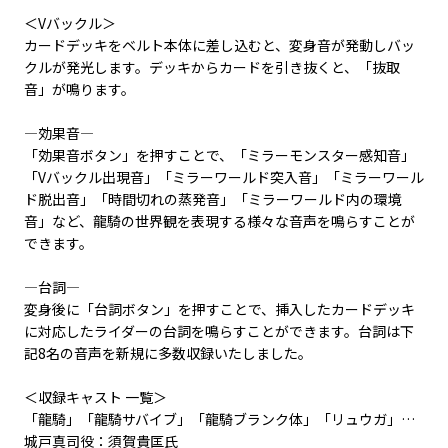
＜Vバックル＞
カードデッキをベルト本体に差し込むと、変身音が発動しバッ
クルが発光します。デッキからカードを引き抜くと、「抜取
音」が鳴ります。
―効果音―
「効果音ボタン」を押すことで、「ミラーモンスター感知音」
「Vバックル出現音」「ミラーワールド突入音」「ミラーワール
ド脱出音」「時間切れの蒸発音」「ミラーワールド内の環境
音」など、龍騎の世界観を表現する様々な音声を鳴らすことが
できます。
―台詞―
変身後に「台詞ボタン」を押すことで、挿入したカードデッキ
に対応したライダーの台詞を鳴らすことができます。台詞は下
記8名の音声を新規に多数収録いたしました。
＜収録キャスト 一覧＞
「龍騎」「龍騎サバイブ」「龍騎ブランク体」「リュウガ」…
城戸真司役：須賀貴匡氏