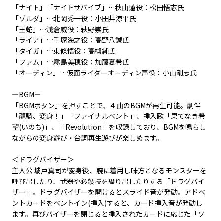
「ナイト」「ナイトサバイブ」…秋山蓮役：松田悟志氏
「ゾルダ」…北岡秀一役：小田井涼平氏
「王蛇」…浅倉威役：萩野崇氏
「ライア」…手塚海之役：高野八誠氏
「タイガ」…東條悟役：高槻純氏
「ファム」…霧島美穂役：加藤夏希氏
「オーディン」…仮面ライダーオーディン声役：小山剛志氏
―BGM―
「BGMボタン」を押すことで、４曲のBGMが再生可能。劇伴
「龍騎、変身！」「ファイナルベント」、挿入歌「果てなき希
望(いのち)」、「Revolution」を収録しており、BGMを鳴らし
ながらの変身遊び・台詞再生遊びが楽しめます。
＜ドラグバイザー＞
主人公 城戸真司が変身後、腕に着用し味方となるモンスターを
呼び出したり、武器や必殺技を繰り出したりする「ドラグバイ
ザー」。ドラグバイザーを開けるとスライド音が発動。アドベ
ントカードをベントイン(挿入)すると、カード挿入音が発動し
ます。再びバイザーを閉じると挿入されたカードに応じた「ソ