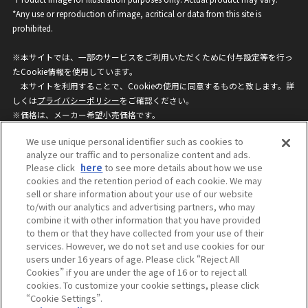
*Any use or reproduction of image, acritical or data from this site is
prohibited.
※本サイトでは、一部のサービスをご利用いただくために付与設定等を行っ
たCookie情報を使用しています。
本サイトを利用することで、Cookieの使用に同意するものと致します。詳
しくは
プライバシーポリシー
をご確認ください。
※価格は、メーカー希望小売価格です。
※商品名・発売日・価格などこのホームページの情報は変更になる場合がご
We use unique personal identifier such as cookies to
ざいますのでご了承ください。
analyze our traffic and to personalize content and ads.
Please click
here
to see more details about how we use
cookies and the retention period of each cookie. We may
privacypolicy
Do Not Sell or Share My
sell or share information about your use of our website
Personal Information
to/with our analytics and advertising partners, who may
ウェブサイトご利用条件
ソーシャルメディアポリシー
combine it with other information that you have provided
個人情報保護方針
お問い合わせ
to them or that they have collected from your use of their
services. However, we do not set and use cookies for our
users under 16 years of age. Please click “Reject All
Cookies” if you are under the age of 16 or to reject all
©BANDAI
cookies. To customize your cookie settings, please click
“Cookie Settings”.