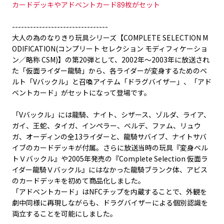
カードデッキやアドベントカード89枚がセット
--------------------------------
大人の為のなりきり玩具シリーズ【COMPLETE SELECTION M
ODIFICATION(コンプリート セレクション モディフィケーショ
ン／略称 CSM)】の第20弾として、2002年～2003年に放送され
た「仮面ライダー龍騎」から、各ライダーが変身するためのベ
ルト「Vバックル」と召喚アイテム「ドラグバイザー」、「アド
ベントカード」がセットになって登場です。
「Vバックル」には龍騎、ナイト、シザース、ゾルダ、ライア、
ガイ、王蛇、タイガ、インペラー、ベルデ、ファム、リュウ
ガ、オーディンの全13ライダーと、龍騎サバイブ、ナイトサバ
イブのカードデッキが付属。さらに放送当時の玩具『変身ベル
トＶバックル』や2005年発売の『Complete Selection 仮面ラ
イダー龍騎Ｖバックル』にはなかった龍騎ブランク体、アビス
のカードデッキを初めて商品化しました。
「アドベントカード」はNFCチップを内蔵することで、外観を
劇中同様に再現しながらも、ドラグバイザーによる個別認識を
両立することを可能にしました。