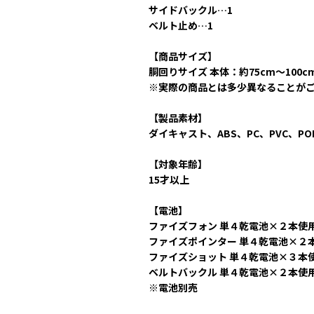
サイドバックル…1
ベルト止め…1
【商品サイズ】
胴回りサイズ 本体：約75cm～100c
※実際の商品とは多少異なることが
【製品素材】
ダイキャスト、ABS、PC、PVC、PO
【対象年齢】
15才以上
【電池】
ファイズフォン 単４乾電池×２本使
ファイズポインター 単４乾電池×２
ファイズショット 単４乾電池×３本
ベルトバックル 単４乾電池×２本使
※電池別売