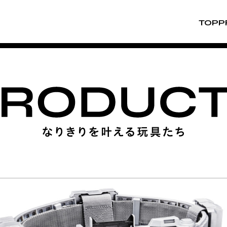
TOP
P