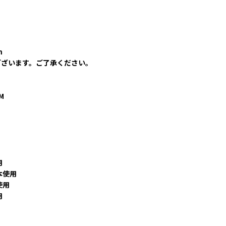
m
ございます。ご了承ください。
M
用
本使用
使用
用