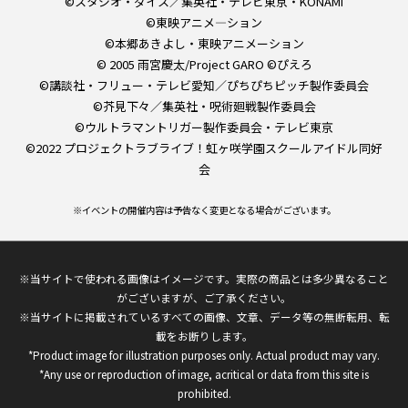
©スタジオ・ダイス／集英社・テレビ東京・KONAMI
©東映アニメ―ション
©本郷あきよし・東映アニメーション
© 2005 雨宮慶太/Project GARO ©ぴえろ
©講談社・フリュー・テレビ愛知／ぴちぴちピッチ製作委員会
©芥見下々／集英社・呪術廻戦製作委員会
©ウルトラマントリガー製作委員会・テレビ東京
©2022 プロジェクトラブライブ！虹ヶ咲学園スクールアイドル同好
会
※イベントの開催内容は予告なく変更となる場合がございます。
※当サイトで使われる画像はイメージです。実際の商品とは多少異なること
がございますが、ご了承ください。
※当サイトに掲載されているすべての画像、文章、データ等の無断転用、転
載をお断りします。
*Product image for illustration purposes only. Actual product may vary.
*Any use or reproduction of image, acritical or data from this site is
prohibited.