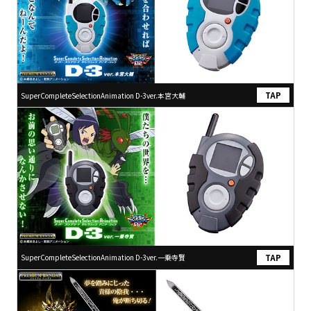
SuperCompleteSelectionAnimation D-3ver.本宮大輔
SuperCompleteSelectionAnimation D-3ver.一乗寺賢