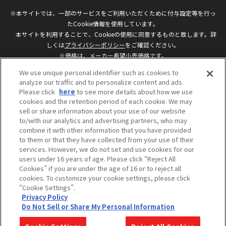
※本サイトでは、一部のサービスをご利用いただくために付与設定等を行っ
たCookie情報を使用しています。
本サイトを利用することで、Cookieの使用に同意するものと致します。詳
しくは
プライバシーポリシー
をご確認ください。
※価格は、メーカー希望小売価格です。
※商品名・発売日・価格などこのホームページの情報は変更になる場合がご
We use unique personal identifier such as cookies to
ざいますのでご了承ください。
analyze our traffic and to personalize content and ads.
Please click
here
to see more details about how we use
cookies and the retention period of each cookie. We may
privacypolicy
Do Not Sell or Share My
sell or share information about your use of our website
Personal Information
to/with our analytics and advertising partners, who may
ウェブサイトご利用条件
ソーシャルメディアポリシー
combine it with other information that you have provided
個人情報保護方針
お問い合わせ
to them or that they have collected from your use of their
services. However, we do not set and use cookies for our
users under 16 years of age. Please click “Reject All
Cookies” if you are under the age of 16 or to reject all
©BANDAI
cookies. To customize your cookie settings, please click
“Cookie Settings”.
Privacy Policy
Do Not Sell or Share My Personal Information
コピーライト一覧を表示する