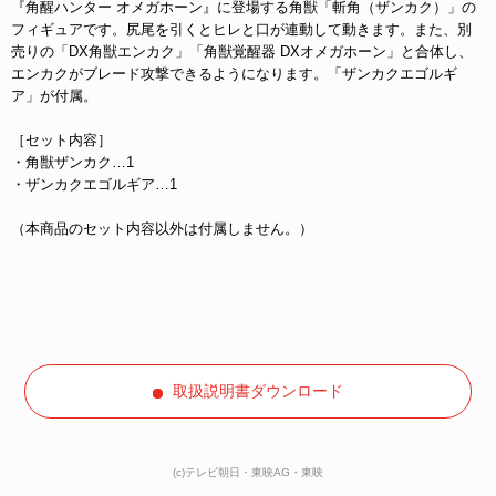
『角醒ハンター オメガホーン』に登場する角獣「斬角（ザンカク）」の
フィギュアです。尻尾を引くとヒレと口が連動して動きます。また、別
売りの「DX角獣エンカク」「角獣覚醒器 DXオメガホーン」と合体し、
エンカクがブレード攻撃できるようになります。「ザンカクエゴルギ
ア」が付属。
［セット内容］
・角獣ザンカク…1
・ザンカクエゴルギア…1
（本商品のセット内容以外は付属しません。）
取扱説明書ダウンロード
(c)テレビ朝日・東映AG・東映