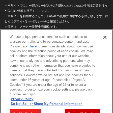
※本サイトでは、一部のサービスをご利用いただくために付与設定等を行っ
たCookie情報を使用しています。
本サイトを利用することで、Cookieの使用に同意するものと致します。詳
しくは
プライバシーポリシー
をご確認ください。
※価格は、メーカー希望小売価格です。
※商品名・発売日・価格などこのホームページの情報は変更になる場合がご
We use unique personal identifier such as cookies to
ざいますのでご了承ください。
analyze our traffic and to personalize content and ads.
Please click
here
to see more details about how we use
cookies and the retention period of each cookie. We may
privacypolicy
Do Not Sell or Share My
sell or share information about your use of our website
Personal Information
to/with our analytics and advertising partners, who may
ウェブサイトご利用条件
ソーシャルメディアポリシー
combine it with other information that you have provided to
個人情報保護方針
お問い合わせ
them or that they have collected from your use of their
services. However, we do not set and use cookies for our
users under 16 years of age. Please click “Reject All
Cookies” if you are under the age of 16 or to reject all
©BANDAI
cookies. To customize your cookie settings, please click
“Cookie Settings”.
Privacy Policy
Do Not Sell or Share My Personal Information
コピーライト一覧を表示する