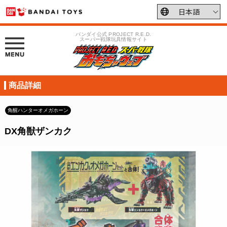
バンダイ公式 PROJECT R.E.D.
スーパー戦隊玩具情報サイト
商品詳細
角醒ハンターオメガホーン
DX角獣ザンカク