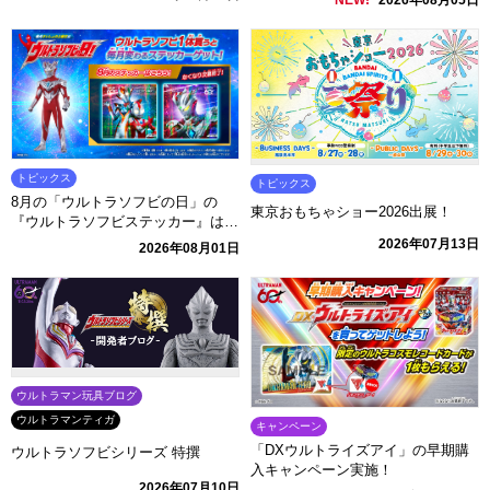
決定！
NEW!
2026年08月05日
た特別デザインの『デジタルモンス
ターCOLOR』がプレミアムバンダ
イに登場！
トピックス
トピックス
8月の「ウルトラソフビの日」の
東京おもちゃショー2026出展！
『ウルトラソフビステッカー』はこ
れ！
2026年07月13日
2026年08月01日
ウルトラマン玩具ブログ
ウルトラマンティガ
キャンペーン
「DXウルトライズアイ」の早期購
ウルトラソフビシリーズ 特撰
入キャンペーン実施！
2026年07月10日