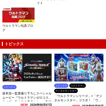
イト
ウルトラマン玩具ブロ
グ
トピックス
トピックス
ウルトラマン
トピックス
デジタルモンスター
坂本浩一監督撮り下ろしスペシャル
「ウルトラマンシリーズ」×「デジ
ムービー『ウルトラマンゼロコスモ
タルモンスター」コラボ！ 「ウル
ライズ～集え光の勇者たち～』配信
トラマンシリーズ」60周年を記念し
NEW!
2026年08月07日