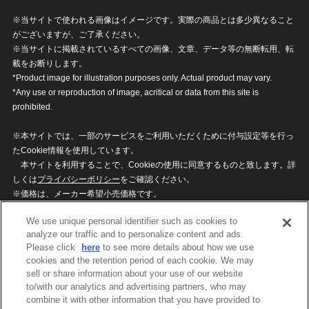
※当サイトで使われる画像はイメージです。実際の商品とは多少異なること
がございますが、ご了承ください。
※当サイトに掲載されているすべての画像、文章、データ等の無断転用、転
載をお断りします。
*Product image for illustration purposes only. Actual product may vary.
*Any use or reproduction of image, acritical or data from this site is
prohibited.
※本サイトでは、一部のサービスをご利用いただくために付与設定等を行っ
たCookie情報を使用しています。
本サイトを利用することで、Cookieの使用に同意するものと致します。詳
しくは
プライバシーポリシー
をご確認ください。
※価格は、メーカー希望小売価格です。
※商品名・発売日・価格などこのホームページの情報は変更になる場合がご
We use unique personal identifier such as cookies to
ざいますのでご了承ください。
analyze our traffic and to personalize content and ads.
Please click
here
to see more details about how we use
cookies and the retention period of each cookie. We may
privacypolicy
Do Not Sell or Share My
sell or share information about your use of our website
Personal Information
to/with our analytics and advertising partners, who may
ウェブサイトご利用条件
ソーシャルメディアポリシー
combine it with other information that you have provided to
個人情報保護方針
お問い合わせ