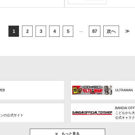
...
≫
1
2
3
4
5
87
次へ
WEB
ULTRAMAN
BANDAI OFF
こどもから大
ョンの公式サイト
公式キャラク
もっと見る