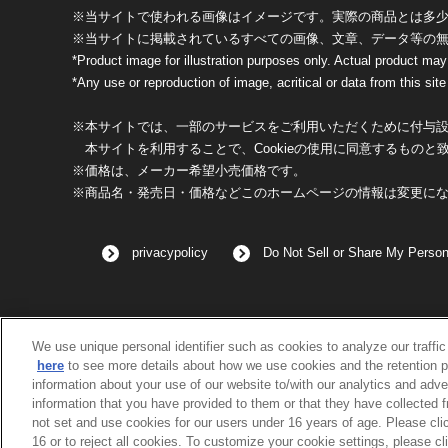
※当サイトで使われる画像はイメージです。実際の商品とは多
※当サイトに掲載されているすべての画像、文章、データ等の
*Product image for illustration purposes only. Actual product may
*Any use or reproduction of image, acritical or data from this site 
※本サイトでは、一部のサービスをご利用いただくために付与設定
本サイトを利用することで、Cookieの使用に同意するものと
※価格は、メーカー希望小売価格です。
※商品名・発売日・価格などこのホームページの情報は変更に
privacypolicy
Do Not Sell or Share My Person
We use unique personal identifier such as cookies to analyze our traffi
here
to see more details about how we use cookies and the retention p
information about your use of our website to/with our analytics and adve
information that you have provided to them or that they have collected 
not set and use cookies for our users under 16 years of age. Please clic
16 or to reject all cookies. To customize your cookie settings, please cl