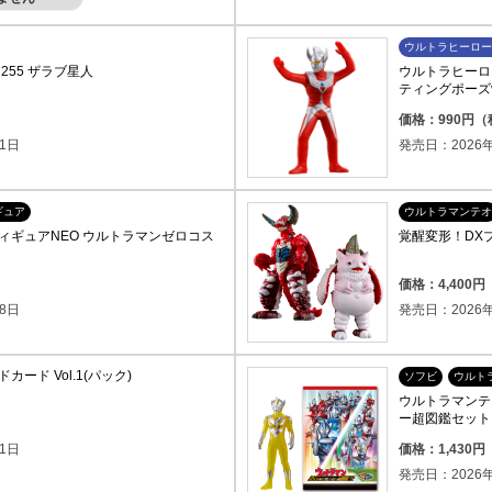
ウルトラヒーロー
255 ザラブ星人
ウルトラヒーロー
ティングポーズve
価格：990円
1日
発売日：2026年
ギュア
ウルトラマンテオ
ィギュアNEO ウルトラマンゼロコス
覚醒変形！DX
）
価格：4,400
8日
発売日：2026年
ード Vol.1(パック)
ソフビ
ウルト
ウルトラマンテ
ー超図鑑セット
1日
価格：1,430
発売日：2026年