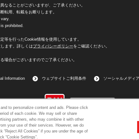
少異なることがございますが、ご了承ください。
無断転用、転載をお断りします。
 vary.
is prohibited.
等を行ったCookie情報を使用しています。
致します。詳しくは
プライバシーポリシー
をご確認ください。
なる場合がございますのでご了承ください。
al Information
ウェブサイトご利用条件
ソーシャルメディ
©BANDAI
c and to personalize content and ads. Please click
eriod of each cookie. We may sell or share
rtising partners, who may combine it with other
from your use of their services. However, we do
k “Reject All Cookies” if you are under the age of
コピーライト一覧を表示する
ick “Cookie Settings”.