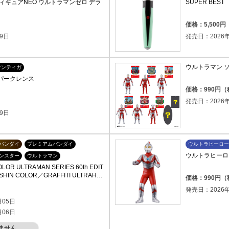
ギュアNEO ウルトラマンゼロ デラ
SUPER BE
）
価格：5,500
9日
発売日：2026年
ウルトラマン 
マンティガ
Xスパークレンス
価格：990円
）
発売日：2026年
9日
バンダイ
プレミアムバンダイ
ウルトラヒーロー
ウルトラヒーローシ
ンスター
ウルトラマン
ULTRAMAN SERIES 60th EDIT
SHIN COLOR／GRAFFITI ULTRAHE
価格：990円
）
発売日：2026年
月05日
月06日
ません