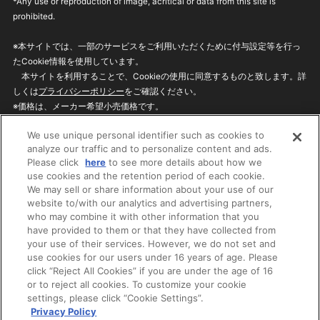
*Any use or reproduction of image, acritical or data from this site is
prohibited.
※本サイトでは、一部のサービスをご利用いただくために付与設定等を行っ
たCookie情報を使用しています。
本サイトを利用することで、Cookieの使用に同意するものと致します。詳
しくは
プライバシーポリシー
をご確認ください。
※価格は、メーカー希望小売価格です。
※商品名・発売日・価格などこのホームページの情報は変更になる場合がご
We use unique personal identifier such as cookies to
ざいますのでご了承ください。
analyze our traffic and to personalize content and ads.
Please click
here
to see more details about how we
use cookies and the retention period of each cookie.
privacypolicy
Do Not Sell or Share My
We may sell or share information about your use of our
Personal Information
website to/with our analytics and advertising partners,
ウェブサイトご利用条件
ソーシャルメディアポリシー
who may combine it with other information that you
個人情報保護方針
お問い合わせ
have provided to them or that they have collected from
your use of their services. However, we do not set and
use cookies for our users under 16 years of age. Please
click “Reject All Cookies” if you are under the age of 16
©BANDAI
or to reject all cookies. To customize your cookie
settings, please click “Cookie Settings”.
Privacy Policy