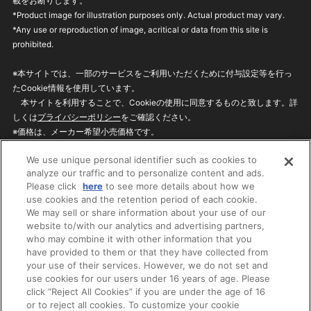
載をお断りします。
*Product image for illustration purposes only. Actual product may vary.
*Any use or reproduction of image, acritical or data from this site is
prohibited.
※本サイトでは、一部のサービスをご利用いただくために付与設定等を行っ
たCookie情報を使用しています。
本サイトを利用することで、Cookieの使用に同意するものと致します。詳
しくは
プライバシーポリシー
をご確認ください。
※価格は、メーカー希望小売価格です。
※商品名・発売日・価格などこのホームページの情報は変更になる場合がご
We use unique personal identifier such as cookies to
ざいますのでご了承ください。
analyze our traffic and to personalize content and ads.
Please click
here
to see more details about how we
use cookies and the retention period of each cookie.
privacypolicy
Do Not Sell or Share My
We may sell or share information about your use of our
Personal Information
website to/with our analytics and advertising partners,
ウェブサイトご利用条件
ソーシャルメディアポリシー
who may combine it with other information that you
個人情報保護方針
お問い合わせ
have provided to them or that they have collected from
your use of their services. However, we do not set and
use cookies for our users under 16 years of age. Please
click “Reject All Cookies” if you are under the age of 16
©BANDAI
or to reject all cookies. To customize your cookie