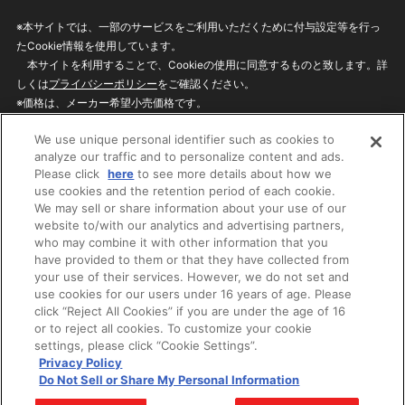
※本サイトでは、一部のサービスをご利用いただくために付与設定等を行っ
たCookie情報を使用しています。
本サイトを利用することで、Cookieの使用に同意するものと致します。詳
しくは
プライバシーポリシー
をご確認ください。
※価格は、メーカー希望小売価格です。
※商品名・発売日・価格などこのホームページの情報は変更になる場合がご
We use unique personal identifier such as cookies to
ざいますのでご了承ください。
analyze our traffic and to personalize content and ads.
Please click
here
to see more details about how we
use cookies and the retention period of each cookie.
privacypolicy
Do Not Sell or Share My
We may sell or share information about your use of our
Personal Information
website to/with our analytics and advertising partners,
ウェブサイトご利用条件
ソーシャルメディアポリシー
who may combine it with other information that you
個人情報保護方針
お問い合わせ
have provided to them or that they have collected from
your use of their services. However, we do not set and
use cookies for our users under 16 years of age. Please
click “Reject All Cookies” if you are under the age of 16
©BANDAI
or to reject all cookies. To customize your cookie
settings, please click “Cookie Settings”.
Privacy Policy
Do Not Sell or Share My Personal Information
コピーライト一覧を表示する