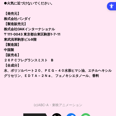
●火気に近づけないでください。
【発売元】
株式会社バンダイ
【製造販売元】
株式会社OAKインターナショナル
〒111-0043 東京都台東区駒形1-7-11
東武浅草駒形ビル9階
【製造国】
中国製
【販売名】
２６ＰＣフレグランスミスト B
【全成分】
水、ポリソルベート２０、ＰＥＧ－４０水添ヒマシ油、エチルヘキシル
グリセリン、ＥＤＴＡ－２Ｎａ、 フェノキシエタノール、香料
(c)ABC-A・東映アニメーション