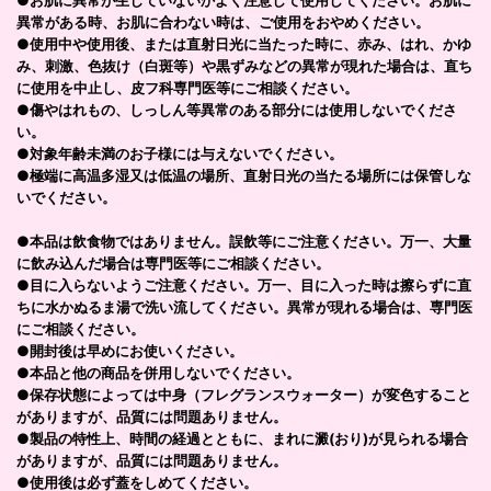
●お肌に異常が生じていないかよく注意して使用してください。お肌に
異常がある時、お肌に合わない時は、ご使用をおやめください。
●使用中や使用後、または直射日光に当たった時に、赤み、はれ、かゆ
み、刺激、色抜け（白斑等）や黒ずみなどの異常が現れた場合は、直ち
に使用を中止し、皮フ科専門医等にご相談ください。
●傷やはれもの、しっしん等異常のある部分には使用しないでくださ
い。
●対象年齢未満のお子様には与えないでください。
●極端に高温多湿又は低温の場所、直射日光の当たる場所には保管しな
いでください。
●本品は飲食物ではありません。誤飲等にご注意ください。万一、大量
に飲み込んだ場合は専門医等にご相談ください。
●目に入らないようご注意ください。万一、目に入った時は擦らずに直
ちに水かぬるま湯で洗い流してください。異常が現れる場合は、専門医
にご相談ください。
●開封後は早めにお使いください。
●本品と他の商品を併用しないでください。
●保存状態によっては中身（フレグランスウォーター）が変色すること
がありますが、品質には問題ありません。
●製品の特性上、時間の経過とともに、まれに澱(おり)が見られる場合
がありますが、品質には問題ありません。
●使用後は必ず蓋をしめてください。