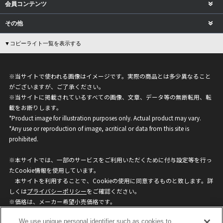
会員コンテンツ
その他
▼コピーライト一覧を表示する
※当サイトで使われる画像はイメージです。実際の商品とは多少異なること
がございますが、ご了承ください。
※当サイトに掲載されているすべての画像、文章、データ等の無断転用、転
載をお断りします。
*Product image for illustration purposes only. Actual product may vary.
*Any use or reproduction of image, acritical or data from this site is
prohibited.
※本サイトでは、一部のサービスをご利用いただくために付与設定等を行っ
たCookie情報を使用しています。
本サイトを利用することで、Cookieの使用に同意するものと致します。詳
しくは
プライバシーポリシー
をご確認ください。
※価格は、メーカー希望小売価格です。
※商品名・発売日・価格などこのホームページの情報は変更になる場合がご
We use unique personal identifier such as cookies to
ざいますのでご了承ください。