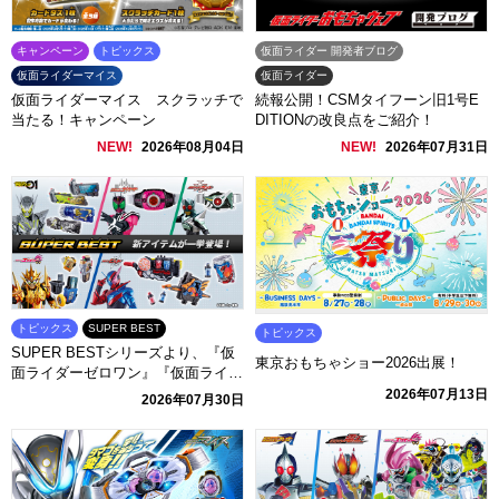
キャンペーン
トピックス
仮面ライダー 開発者ブログ
仮面ライダーマイス
仮面ライダー
仮面ライダーマイス スクラッチで
続報公開！CSMタイフーン旧1号E
当たる！キャンペーン
DITIONの改良点をご紹介！
NEW!
2026年08月04日
NEW!
2026年07月31日
トピックス
SUPER BEST
トピックス
SUPER BESTシリーズより、『仮
東京おもちゃショー2026出展！
面ライダーゼロワン』『仮面ライダ
ーディケイド』『仮面ライダーカブ
2026年07月13日
2026年07月30日
ト』『仮面ライダーエグゼイド』
『仮面ライダービルド』関連アイテ
ムが登場！