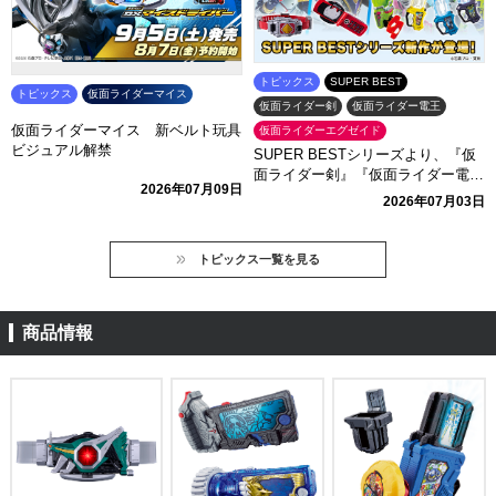
トピックス
SUPER BEST
トピックス
仮面ライダーマイス
仮面ライダー剣
仮面ライダー電王
仮面ライダーマイス 新ベルト玩具
仮面ライダーエグゼイド
ビジュアル解禁
SUPER BESTシリーズより、『仮
面ライダー剣』『仮面ライダー電
2026年07月09日
王』『仮面ライダーエグゼイド』関
2026年07月03日
連アイテムが登場！
トピックス一覧を見る
商品情報