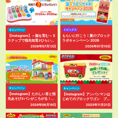
トピックス
キャンペーン
もらいに行こう！夏のブロック
【Instagram】～脳を育む～ 5
ラボキャンペーン 2026
ステップで指先知育♪ひらいて
ぴょこん プレゼントキャンペ
2026年07月10日
2026年07月13日
ーン
キャンペーン
キャンペーン
【Instagram】たのしい音と指
【Instagram】アンパンマンは
先あそび♪パンがころがる！ア
じめてのブロックワゴン プレ
ンパンマンはじめてハウス プ
ゼントキャンペーン
2026年06月19日
2025年11月21日
レゼントキャンペーン