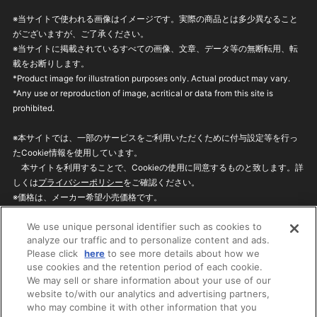
※当サイトで使われる画像はイメージです。実際の商品とは多少異なること
がございますが、ご了承ください。
※当サイトに掲載されているすべての画像、文章、データ等の無断転用、転
載をお断りします。
*Product image for illustration purposes only. Actual product may vary.
*Any use or reproduction of image, acritical or data from this site is
prohibited.
※本サイトでは、一部のサービスをご利用いただくために付与設定等を行っ
たCookie情報を使用しています。
本サイトを利用することで、Cookieの使用に同意するものと致します。詳
しくは
プライバシーポリシー
をご確認ください。
※価格は、メーカー希望小売価格です。
※商品名・発売日・価格などこのホームページの情報は変更になる場合がご
We use unique personal identifier such as cookies to
ざいますのでご了承ください。
analyze our traffic and to personalize content and ads.
Please click
here
to see more details about how we
use cookies and the retention period of each cookie.
privacypolicy
Do Not Sell or Share My
We may sell or share information about your use of our
Personal Information
website to/with our analytics and advertising partners,
ウェブサイトご利用条件
ソーシャルメディアポリシー
who may combine it with other information that you
個人情報保護方針
お問い合わせ