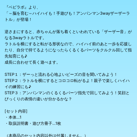
『ベビラボ』より、
「～脳を育む～ハイハイも！手遊びも！アンパンマン3wayザーザーラ
トル」が登場！
逆さまにすると、赤ちゃんが落ち着くといわれている「ザーザー音」が
なる3wayラトルです。
ラトルを横にすると転がる形状なので、ハイハイ前のあと一歩を応援し
たり、自分で持てるようになったらくるくるパーツをクルクル回して指
先知育にも♪
成長に合わせて長く遊べます。
STEP１：ザーっと流れる心地よいビーズの音を聞いてみよう！
STEP２：ラトルを横にするとコロコロ転がるよ！親子で楽しくハイハ
イの練習にも♪
STEP３：アンパンマンのくるくるパーツ指先で回してみよう！笑顔と
びっくりの表情の違いが分かるかな？
[セット内容]
・本体…1
・取扱説明書・遊び方冊子…1枚
（本商品のセット内容以外は付属しません。）