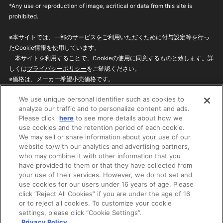
*Any use or reproduction of image, acritical or data from this site is
prohibited.
※本サイトでは、一部のサービスをご利用いただくために付与設定等を行っ
たCookie情報を使用しています。
本サイトを利用することで、Cookieの使用に同意するものと致します。詳
しくは
プライバシーポリシー
をご確認ください。
※価格は、メーカー希望小売価格です。
※商品名・発売日・価格などこのホームページの情報は変更になる場合がご
We use unique personal identifier such as cookies to
ざいますのでご了承ください。
analyze our traffic and to personalize content and ads.
Please click
here
to see more details about how we
use cookies and the retention period of each cookie.
privacypolicy
Do Not Sell or Share My
We may sell or share information about your use of our
Personal Information
website to/with our analytics and advertising partners,
ウェブサイトご利用条件
ソーシャルメディアポリシー
who may combine it with other information that you
個人情報保護方針
お問い合わせ
have provided to them or that they have collected from
your use of their services. However, we do not set and
use cookies for our users under 16 years of age. Please
click “Reject All Cookies” if you are under the age of 16
©BANDAI
or to reject all cookies. To customize your cookie
settings, please click “Cookie Settings”.
Privacy Policy