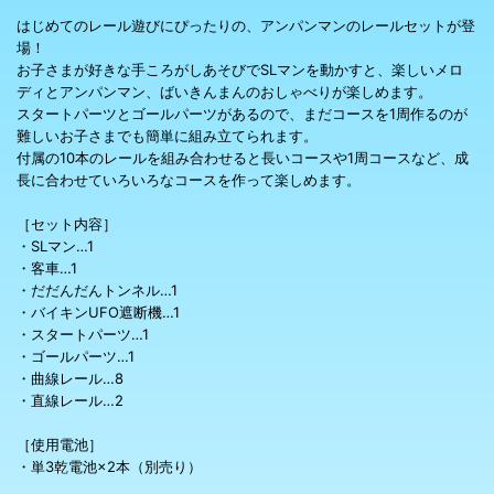
はじめてのレール遊びにぴったりの、アンパンマンのレールセットが登
場！
お子さまが好きな手ころがしあそびでSLマンを動かすと、楽しいメロ
ディとアンパンマン、ばいきんまんのおしゃべりが楽しめます。
スタートパーツとゴールパーツがあるので、まだコースを1周作るのが
難しいお子さまでも簡単に組み立てられます。
付属の10本のレールを組み合わせると長いコースや1周コースなど、成
長に合わせていろいろなコースを作って楽しめます。
［セット内容］
・SLマン…1
・客車…1
・だだんだんトンネル…1
・バイキンUFO遮断機…1
・スタートパーツ…1
・ゴールパーツ…1
・曲線レール…8
・直線レール…2
［使用電池］
・単3乾電池×2本（別売り）