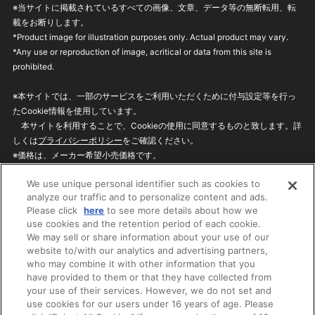
※当サイトに掲載されているすべての画像、文章、データ等の無断転用、転
載をお断りします。
*Product image for illustration purposes only. Actual product may vary.
*Any use or reproduction of image, acritical or data from this site is
prohibited.
※本サイトでは、一部のサービスをご利用いただくために付与設定等を行っ
たCookie情報を使用しています。
本サイトを利用することで、Cookieの使用に同意するものと致します。詳
しくは
プライバシーポリシー
をご確認ください。
※価格は、メーカー希望小売価格です。
※商品名・発売日・価格などこのホームページの情報は変更になる場合がご
We use unique personal identifier such as cookies to
ざいますのでご了承ください。
analyze our traffic and to personalize content and ads.
Please click
here
to see more details about how we
use cookies and the retention period of each cookie.
privacypolicy
Do Not Sell or Share My
We may sell or share information about your use of our
Personal Information
website to/with our analytics and advertising partners,
ウェブサイトご利用条件
ソーシャルメディアポリシー
who may combine it with other information that you
個人情報保護方針
お問い合わせ
have provided to them or that they have collected from
your use of their services. However, we do not set and
use cookies for our users under 16 years of age. Please