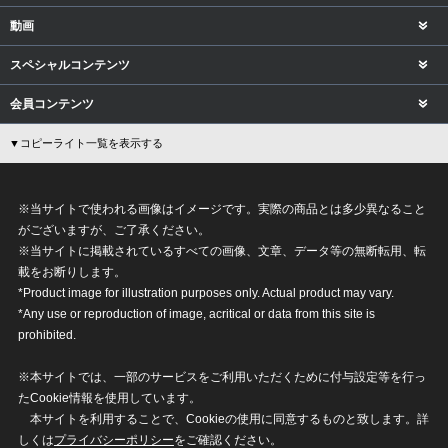
動画
スペシャルコンテンツ
会員コンテンツ
▼コピーライト一覧を表示する
※当サイトで使われる画像はイメージです。実際の商品とは多少異なること
がございますが、ご了承ください。
※当サイトに掲載されているすべての画像、文章、データ等の無断転用、転
載をお断りします。
*Product image for illustration purposes only. Actual product may vary.
*Any use or reproduction of image, acritical or data from this site is
prohibited.
※本サイトでは、一部のサービスをご利用いただくために付与設定等を行っ
たCookie情報を使用しています。
本サイトを利用することで、Cookieの使用に同意するものと致します。詳
しくは
プライバシーポリシー
をご確認ください。