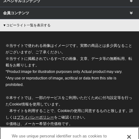
スペシャルコンテンツ
会員コンテンツ
▼コピーライト一覧を表示する
※当サイトで使われる画像はイメージです。実際の商品とは多少異なること
がございますが、ご了承ください。
※当サイトに掲載されているすべての画像、文章、データ等の無断転用、転
載をお断りします。
*Product image for illustration purposes only. Actual product may vary.
*Any use or reproduction of image, acritical or data from this site is
prohibited.
※本サイトでは、一部のサービスをご利用いただくために付与設定等を行っ
たCookie情報を使用しています。
本サイトを利用することで、Cookieの使用に同意するものと致します。詳
しくは
プライバシーポリシー
をご確認ください。
※価格は、メーカー希望小売価格です。
※商品名・発売日・価格などこのホームページの情報は変更になる場合がご
We use unique personal identifier such as cookies to
ざいますのでご了承ください。