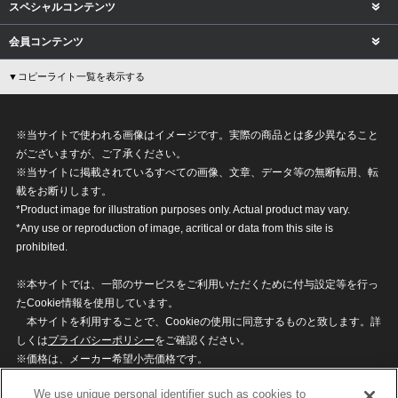
スペシャルコンテンツ
会員コンテンツ
▼コピーライト一覧を表示する
※当サイトで使われる画像はイメージです。実際の商品とは多少異なること
がございますが、ご了承ください。
※当サイトに掲載されているすべての画像、文章、データ等の無断転用、転
載をお断りします。
*Product image for illustration purposes only. Actual product may vary.
*Any use or reproduction of image, acritical or data from this site is
prohibited.
※本サイトでは、一部のサービスをご利用いただくために付与設定等を行っ
たCookie情報を使用しています。
本サイトを利用することで、Cookieの使用に同意するものと致します。詳
しくは
プライバシーポリシー
をご確認ください。
※価格は、メーカー希望小売価格です。
※商品名・発売日・価格などこのホームページの情報は変更になる場合がご
We use unique personal identifier such as cookies to
ざいますのでご了承ください。